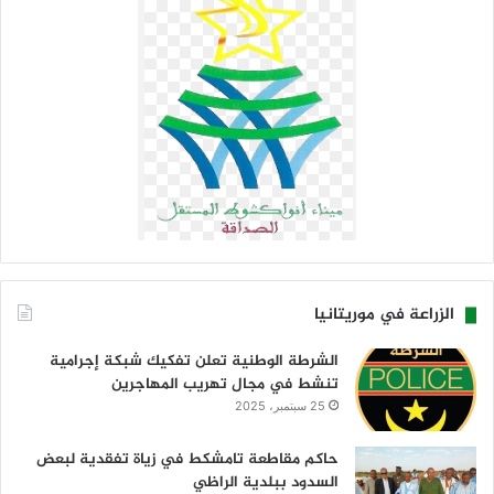
الزراعة في موريتانيا
الشرطة الوطنية تعلن تفكيك شبكة إجرامية
تنشط في مجال تهريب المهاجرين
25 سبتمبر، 2025
حاكم مقاطعة تامشكط في زياة تفقدية لبعض
السدود ببلدية الراظي