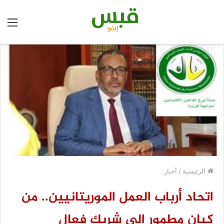
الق
الرئيسية
/
أخبار
اتحاد أرباب العمل الموريتانيين.. من
كيان مطمور إلى شريك فعال