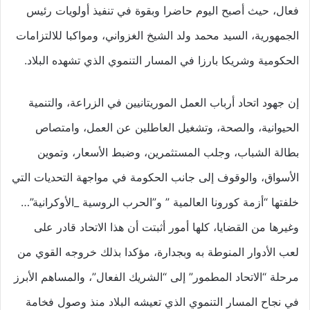
فعال، حيث أصبح اليوم حاضرا وبقوة في تنفيذ أولويات رئيس
الجمهورية، السيد محمد ولد الشيخ الغزواني، ومواكبا للالتزامات
الحكومية وشريكا بارزا في المسار التنموي الذي تشهده البلاد.
إن جهود اتحاد أرباب العمل الموريتانيين في الزراعة، والتنمية
الحيوانية، والصحة، وتشغيل العاطلين عن العمل، وامتصاص
بطالة الشباب، وجلب المستثمرين، وضبط الأسعار، وتموين
الأسواق، والوقوف إلى جانب الحكومة في مواجهة التحديات التي
خلفتها “أزمة كورونا العالمية ” و”الحرب الروسية _الأوكرانية”…
وغيرها من القضايا، كلها أمور أثبتت أن هذا الاتحاد قادر على
لعب الأدوار المنوطة به وبجدارة، مؤكدا بذلك خروجه القوي من
مرحلة “الاتحاد المطمور” إلى “الشريك الفعال”، والمساهم الأبرز
في نجاح المسار التنموي الذي تعيشه البلاد منذ وصول فخامة