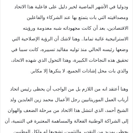
ودوليا في الأشهر الماضية لخير دليل على فاعلية هذا الاتحاد
ومصداقيته التي بات يتمتع بها عند الشركاء والفاعلين
الاقتصادين، بعد أن كانت مجهوداته شبه معدومة ورؤيته
الاستراتيجية غائبة تماما.. وهنا لاشك أن الرؤية الإصلاحية التي
وضعها رئيسه الحالي منذ توليه مقاليد تسييره، كانت سببا في
تحقيق هذه النجاحات الكبيرة، وهذا التحول الذي شهده الاتحاد،
والذي بات محل إشادات الجميع، لا ينكرها إلا مكابر.
وهنا أعتقد انه من اللازم بل من الواجب أن يحظى رئيس اتحاد
أرباب العمل الموريتانيين رجل الأعمال محمد زين العابدين ولد
الشيخ أحمد، الذي انتشل هذا الاتحاد من مرحلة الضعف والهوان
إلى الشراكة الوطنية الفعالة والمساهمة المعتبرة في التنمية، أن
يحظى بمزيد من التقدير والتثمين، تشجيعا له ولكل الوطنيين