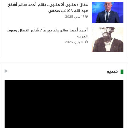
مقال : هنـون ألا هنـون.. بقلم أحمد سالم أشفغ
عبدُ الله \ كاتب صحفي
17 يناير، 2025
أحمد أحمد سالم ولد ببوط / شاعر النضال وصوت
الحرية
10 يناير، 2025
فيديو
مشغل
الفيديو