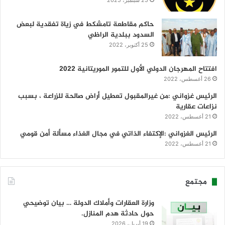
حاكم مقاطعة تامشكط في زياة تفقدية لبعض
السدود ببلدية الراظي
25 أكتوبر، 2022
افتتاح المهرجان الدولي الأول للتمور الموريتانية 2022
26 أغسطس، 2022
الرئيس غزواني :من غيرالمقبول تعطيل أراض صالحة للزراعة ، بسبب
نزاعات عقارية
21 أغسطس، 2022
الرئيس الغزواني :الإكتفاء الذاتي في مجال الغذاء مسألة أمن قومي
21 أغسطس، 2022
مجتمع
وزارة العقارات وأملاك الدولة … بيان توضيحي
حول حادثة هدم المنازل.
19 أبريل، 2026