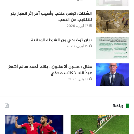
الشكات: توفي منقب وأصيب آخر إثر انهيار بئر
للتنقيب عن الذهب
17 أبريل، 2026
بيان توضيحي من الشرطة الوطنية
15 أبريل، 2026
مقال : هنـون ألا هنـون.. بقلم أحمد سالم أشفغ
عبدُ الله \ كاتب صحفي
17 يناير، 2025
رياضة