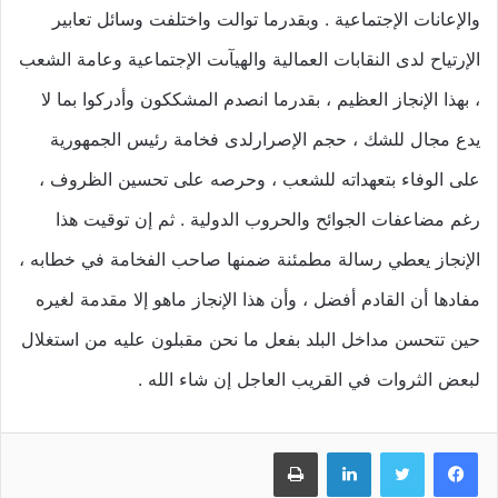
والإعانات الإجتماعية . وبقدرما توالت واختلفت وسائل تعابير
الإرتياح لدى النقابات العمالية والهيآىت الإجتماعية وعامة الشعب
، بهذا الإنجاز العظيم ، بقدرما انصدم المشككون وأدركوا بما لا
يدع مجال للشك ، حجم الإصرارلدى فخامة رئيس الجمهورية
على الوفاء بتعهداته للشعب ، وحرصه على تحسين الظروف ،
رغم مضاعفات الجوائح والحروب الدولية . ثم إن توقيت هذا
الإنجاز يعطي رسالة مطمئنة ضمنها صاحب الفخامة في خطابه ،
مفادها أن القادم أفضل ، وأن هذا الإنجاز ماهو إلا مقدمة لغيره
حين تتحسن مداخل البلد بفعل ما نحن مقبلون عليه من استغلال
لبعض الثروات في القريب العاجل إن شاء الله .
فيسبوك
تويتر
لينكدإن
طباعة