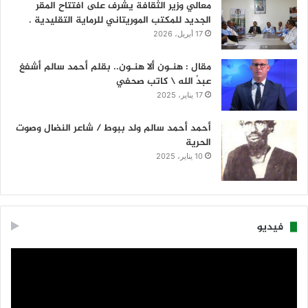
معالي وزير الثقافة يشرف على افتتاح المقر
الجديد للمكتب الموريتاني للرماية التقليدية .
17 أبريل، 2026
مقال : هنـون ألا هنـون.. بقلم أحمد سالم أشفغ
عبدُ الله \ كاتب صحفي
17 يناير، 2025
أحمد أحمد سالم ولد ببوط / شاعر النضال وصوت
الحرية
10 يناير، 2025
فيديو
مشغل
الفيديو