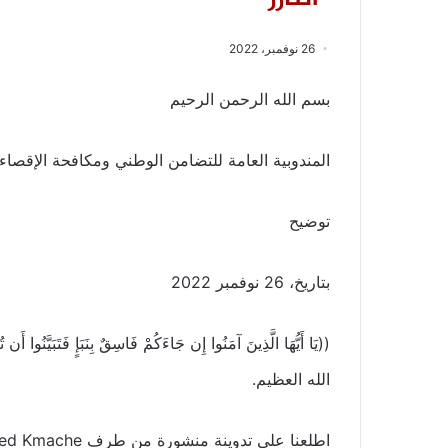
26 نوفمبر، 2022
بسم الله الرحمن الرحيم
المندوبية العامة للتضامن الوطني ومكافحة الإقصاء “
توضيح
بتاريخ، 26 نوفمبر 2022
((يَا أَيُّهَا الَّذِينَ آمَنُوا إِن جَاءَكُمْ فَاسِقٌ بِنَبَإٍ فَتَبَيَّنُوا 
الله العظيم.