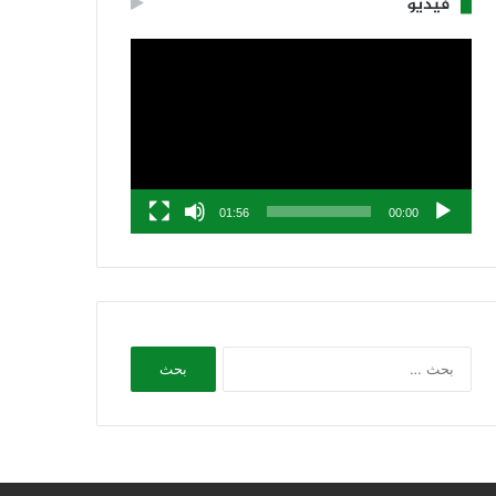
فيديو
مشغل
الفيديو
01:56
00:00
البحث
عن: