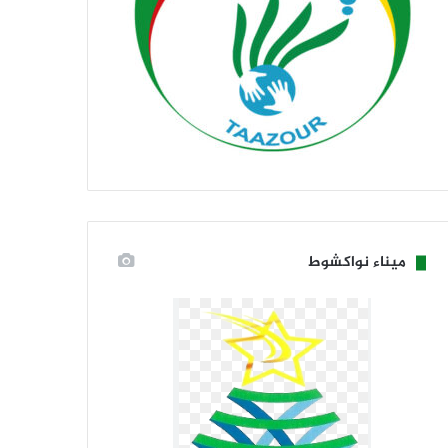
ميناء نواكشوط