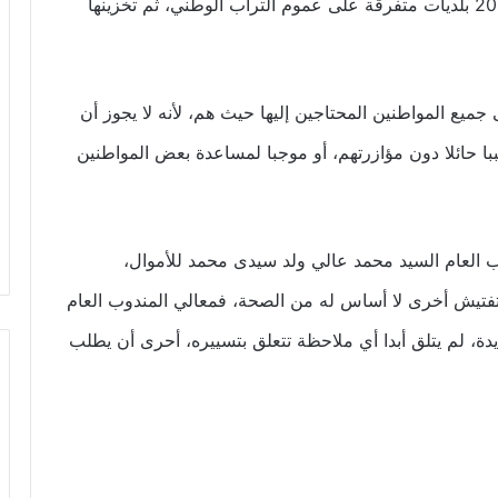
وتزويدها بالمواقد، والأفران، كما تتضمن نقلها إلى 209 بلديات متفرقة على عموم التراب الوطني، ثم تخزينها
جميع المواطنين المحتاجين إليها حيث هم، لأنه لا يجوز أن
با حائلا دون مؤازرتهم، أو موجبا لمساعدة بعض المواطنين
ب العام السيد محمد عالي ولد سيدى محمد للأموال،
ة تفتيش أخرى لا أساس له من الصحة، فمعالي المندوب العام
ة، لم يتلق أبدا أي ملاحظة تتعلق بتسييره، أحرى أن يطلب