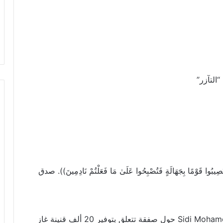
التآزر”
أَن تُصِيبُوا قَوْمًا بِجَهَالَةٍ فَتُصْبِحُوا عَلَىٰ مَا فَعَلْتُمْ نَادِمِينَ)). صدق
اطلعنا على تدوينة منشورة من طرف Sidi Mohamed Kmache حول صفقة تتعلق بتوفير 20 ألف قنينة غاز