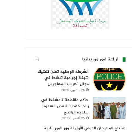
الزراعة في موريتانيا
الشرطة الوطنية تعلن تفكيك
شبكة إجرامية تنشط في
مجال تهريب المهاجرين
25 سبتمبر، 2025
حاكم مقاطعة تامشكط في
زياة تفقدية لبعض السدود
ببلدية الراظي
25 أكتوبر، 2022
افتتاح المهرجان الدولي الأول للتمور الموريتانية