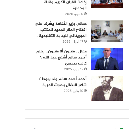
إذاعة القرآن الكريم وقناة
المحظرة
9 مايو، 2026
معالي وزير الثقافة يشرف على
افتتاح المقر الجديد للمكتب
الموريتاني للرماية التقليدية .
17 أبريل، 2026
مقال : هنـون ألا هنـون.. بقلم
أحمد سالم أشفغ عبدُ الله \
كاتب صحفي
17 يناير، 2025
أحمد أحمد سالم ولد ببوط /
شاعر النضال وصوت الحرية
10 يناير، 2025