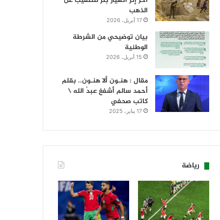
آخر إثر انهيار بئر للتنقيب عن
الذهب
17 أبريل، 2026
بيان توضيحي من الشرطة
الوطنية
15 أبريل، 2026
مقال : هنـون ألا هنـون.. بقلم
أحمد سالم أشفغ عبدُ الله \
كاتب صحفي
17 يناير، 2025
رياضة