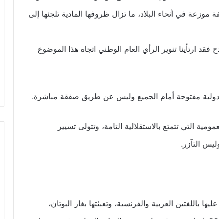
عها على 20 ألف أسرة متعففة موزعة في أنحاء البلاد، ما تزال ظروفها المادية تلجئها إلى
قد ارتأينا تنوير الرأي العام الوطني اتجاه هذا الموضوع
ة دولية مفتوحة أمام الجميع وليس عن طريق صفقة مباشرة.
ومية التي تتمتع بالاستقلالية التامة، وتتولى تسيير
ليس التآزر.
ها باللغتين العربية والفرنسية، وتعبئتها بغاز البوتان،