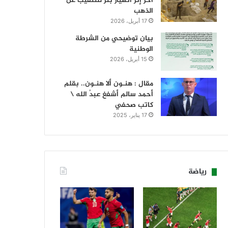
آخر إثر انهيار بئر للتنقيب عن
الذهب
17 أبريل، 2026
بيان توضيحي من الشرطة
الوطنية
15 أبريل، 2026
مقال : هنـون ألا هنـون.. بقلم
أحمد سالم أشفغ عبدُ الله \
كاتب صحفي
17 يناير، 2025
رياضة