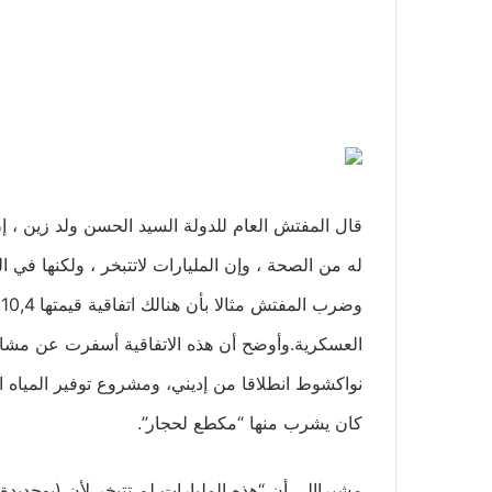
له من الصحة ، وإن المليارات لاتتبخر ، ولكنها في 
و
العسكرية.وأوضح أن هذه الاتفاقية أسفرت عن مشار
نواكشوط انطلاقا من إديني، ومشروع توفير المياه
كان يشرب منها “مكطع لحجار”.
مشيراإلى أن “هذه المليارات لم تتبخر لأن (بوحديدة