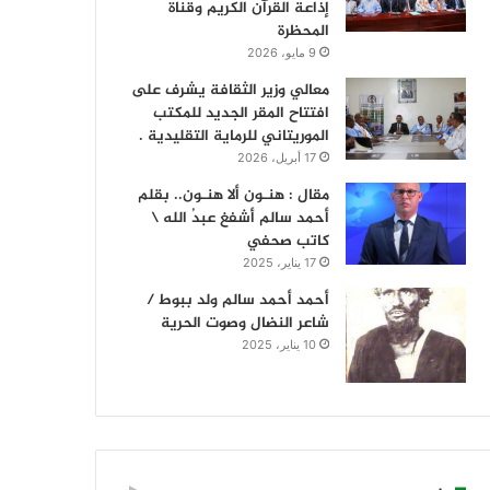
إذاعة القرآن الكريم وقناة
المحظرة
9 مايو، 2026
معالي وزير الثقافة يشرف على
افتتاح المقر الجديد للمكتب
الموريتاني للرماية التقليدية .
17 أبريل، 2026
مقال : هنـون ألا هنـون.. بقلم
أحمد سالم أشفغ عبدُ الله \
كاتب صحفي
17 يناير، 2025
أحمد أحمد سالم ولد ببوط /
شاعر النضال وصوت الحرية
10 يناير، 2025