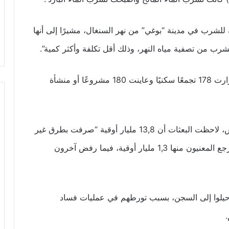
 للشرب في مدينة “بوغي” من نهر السنغال، مشيرًا إلى أنها
رب من تصفية مياه النهر، وذلك أقل تكلفة وأكثر كمية”.
وقال إن المفتشية أرسلت مؤخرًا 19 بعثة تفتيش، زارت 178 تجمعًا سكنيًا وعاينت 180 مشروعًا أو منشأة
وأوضح أنه من أصل 60 مليار أوقية خضعت للتفتيش، لاحظت البعثات أن 13,8 مليار أوقية “صرفت بطرق غير
سليمة”، من ضمنها 2,7 مليار أوقية تم اختلاسها، وأرجع المعنيون منها 1,3 مليار أوقية، فيما رفض آخرون
تش العام للدولة إلى أن 20 شخصًا أحيلوا إلى السجن، بسبب تورطهم في عمليات فساد