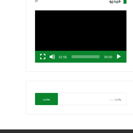
فيديو
مشغل
الفيديو
01:56
00:00
البحث
عن: