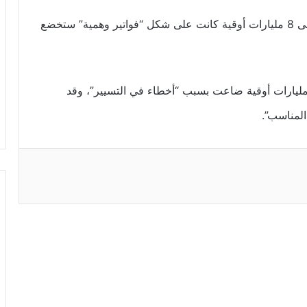
من جهة أخرى، قال إن بعثات المفتشية تحفظت على 8 مليارات أوقية كانت على شكل “فواتير وهمية” ستخضع
ي الأخير قال المفتش إن البعثات وقفت على 3 مليارات أوقية ضاعت بسبب “أخطاء في التسيير”، وقد
المناسب”.