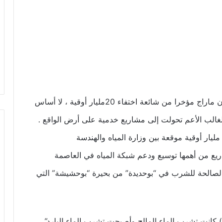
قال المفتش العام للدولة السيد الحسن ولد زين ، إن ماراج مؤخرا من شائعة اختفاء 20مليار أوقية ، لا أساس
الغالب الأعم تحولت إلى مشاريع خدمية على أرض الواقع .
ضرب المفتش مثالا بأن هنالك اتفاقية قيمتها 10,4 مليار أوقية موقعة بين وزارة المياه والهندسة
يع من أهمها توسيع ودعم شبكة المياه في العاصمة
 الصالحة للشرب في “بوحديدة” من بحيرة “بوحشيشة” التي
) كانت تشرب الماء المالح وأصبحت تشرب الماء البارد”.