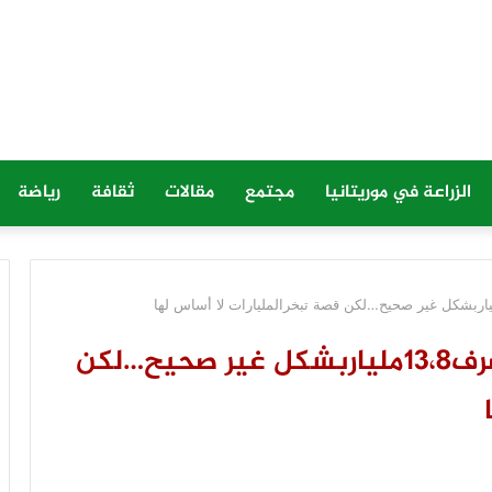
الزراعة في موريتانيا
مجتمع
مقالات
ثقافة
رياضة
المفتش العام للدولة :كشفناصرف13،8ملياربشكل غير صحيح…لكن