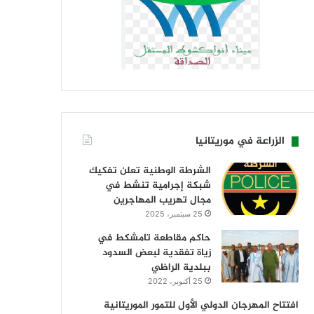
الزراعة في موريتانيا
الشرطة الوطنية تعلن تفكيك
شبكة إجرامية تنشط في
مجال تهريب المهاجرين
25 سبتمبر، 2025
حاكم مقاطعة تامشكط في
زياة تفقدية لبعض السدود
ببلدية الراظي
25 أكتوبر، 2022
افتتاح المهرجان الدولي الأول للتمور الموريتانية