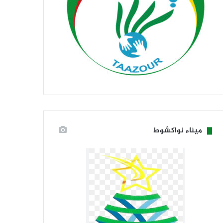
ميناء نواكشوط