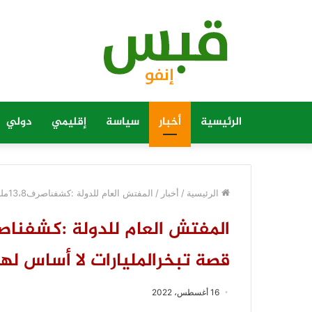
الرئيسية
أخبار
سياسة
إقليمي
دولي
الرئيسية
/
أخبار
/
المفتش العام للدولة :كشفناصرف13،8ملياربشكل غير صحيح…لكن قصة تبخرالمليارات لا أساس لها
قصة تبخرالمليارات لا أساس لها
16 أغسطس، 2022