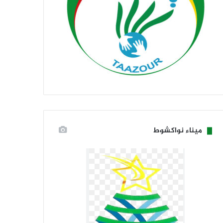
ميناء نواكشوط