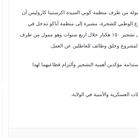
لممولة من طرف منظمة كوبي السيدة اكرستينا كاروليس أن
وع الوطني للشجرة، مشيرة إلى منظمة أباكو تتدخل في
منطقة كيدي ماغا ومنطقة غرب افريقيا وتعمل على تشجير ١٥٠ هكتار خلال اربع سنوات وهو ممول من طرف
المشروع وخلق وظائف للعاطلين عن العمل.
مستدامة مؤكدين أهمية التشجير وألتزام قطاعيهما لهذا
العسكرية والأمنية في الولاية.