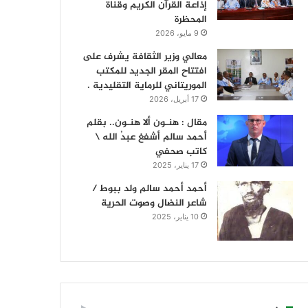
إذاعة القرآن الكريم وقناة
المحظرة
9 مايو، 2026
معالي وزير الثقافة يشرف على
افتتاح المقر الجديد للمكتب
الموريتاني للرماية التقليدية .
17 أبريل، 2026
مقال : هنـون ألا هنـون.. بقلم
أحمد سالم أشفغ عبدُ الله \
كاتب صحفي
17 يناير، 2025
أحمد أحمد سالم ولد ببوط /
شاعر النضال وصوت الحرية
10 يناير، 2025