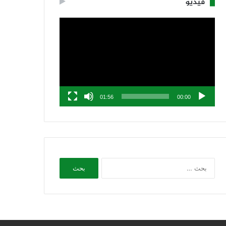
فيديو
مشغل
الفيديو
01:56
00:00
البحث
عن: