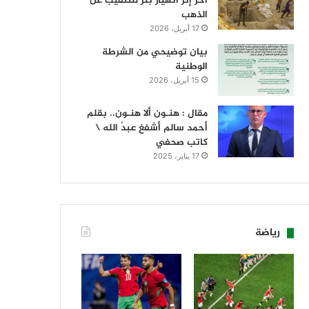
آخر إثر انهيار بئر للتنقيب عن
الذهب
17 أبريل، 2026
بيان توضيحي من الشرطة
الوطنية
15 أبريل، 2026
مقال : هنـون ألا هنـون.. بقلم
أحمد سالم أشفغ عبدُ الله \
كاتب صحفي
17 يناير، 2025
رياضة