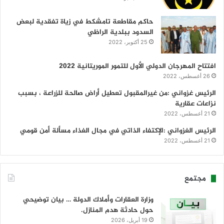
حاكم مقاطعة تامشكط في زياة تفقدية لبعض
السدود ببلدية الراظي
25 أكتوبر، 2022
افتتاح المهرجان الدولي الأول للتمور الموريتانية 2022
26 أغسطس، 2022
الرئيس غزواني :من غيرالمقبول تعطيل أراض صالحة للزراعة ، بسبب
نزاعات عقارية
21 أغسطس، 2022
الرئيس الغزواني :الإكتفاء الذاتي في مجال الغذاء مسألة أمن قومي
21 أغسطس، 2022
مجتمع
وزارة العقارات وأملاك الدولة … بيان توضيحي
حول حادثة هدم المنازل.
19 أبريل، 2026