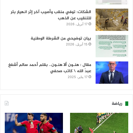
الشكات: توفي منقب وأصيب آخر إثر انهيار بئر
للتنقيب عن الذهب
17 أبريل، 2026
بيان توضيحي من الشرطة الوطنية
15 أبريل، 2026
مقال : هنـون ألا هنـون.. بقلم أحمد سالم أشفغ
عبدُ الله \ كاتب صحفي
17 يناير، 2025
رياضة