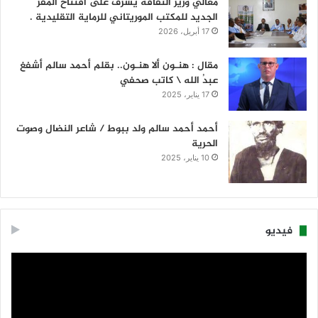
معالي وزير الثقافة يشرف على افتتاح المقر
الجديد للمكتب الموريتاني للرماية التقليدية .
17 أبريل، 2026
مقال : هنـون ألا هنـون.. بقلم أحمد سالم أشفغ
عبدُ الله \ كاتب صحفي
17 يناير، 2025
أحمد أحمد سالم ولد ببوط / شاعر النضال وصوت
الحرية
10 يناير، 2025
فيديو
مشغل
الفيديو