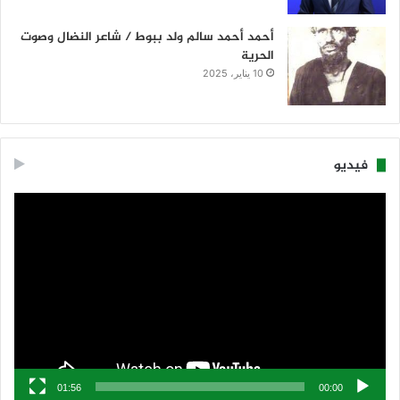
أحمد أحمد سالم ولد ببوط / شاعر النضال وصوت
الحرية
10 يناير، 2025
فيديو
مشغل
الفيديو
01:56
00:00