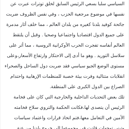
السياسي سلبا بسعي الرئيس السابق لخلق توترات عبرت عن
نفسها في موضوع مرجعية الحزب ، وفي نفس الظروف ضربت
جائحة كوفيد بلدنا كغيره من بلدان العالم ، مما خلف أثار مدمرة
على جميع الدول اقتصاديا واجتماعيا وصحيا . وقبل أن يلتقط
العالم أنفاسه تفجرت الحرب الأوكرانية الروسية ، مما أثر على
سلاسل التوريد . وهو ما أدى إلى الاحتكار وارتفاع الأسعار،وعلى
مستوى الوضع الجيو سياسي فقد ضربت دول الساحل والصحراء
انقلابات متتالية وفرت بيئة خصبة للمنظمات الإرهابية واحتدام
الصراع بين الدول الكبرى على المنطقة.
تلك بعض التحديات الداخلية والخارجية التي كان على فخامة
الرئيس أن يتصدى لها،فكانت الحكمة والتروي سلاح فخامته
الأمين في التعامل معها،فتم اتخاذ قرارات واعتماد سياسات
وتبني توجهات قادت في مجموعها إلى خروج بلدنا من عنق