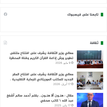
تابعنا على فيسبوك
ثقافة
معالي وزير الثقافة يشرف على افتتاح ملتقى
تطوير ورش إذاعة القرآن الكريم وقناة المحظرة
9 مايو، 2026
معالي وزير الثقافة يشرف على افتتاح المقر
الجديد للمكتب الموريتاني للرماية التقليدية .
17 أبريل، 2026
مقال : هنـون ألا هنـون.. بقلم أحمد سالم أشفغ
عبدُ الله \ كاتب صحفي
17 يناير، 2025