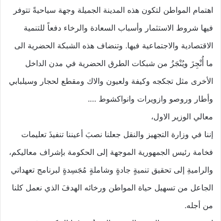
اهتمام المواطن لتكون هذه المدينة الجميلة وجهة سياحيةً تتوفر
فيها شروط الاستثمار وأسباب السعادة والرخاء دفعاً للتنمية
الاقتصادية والاجتماعية فيها. وتنضاف هذه الشبكة الحضرية الى
ما أُنْجِزَ ويُنْجَزُ من شبكات الطرق الحضرية في مدن الداخل
الأخرى مثل تجكجه وكيفة ولعيون والاك ومقطع لحجار وسيلبابي
وأطار وروصو وازويرات وانواكشوط ….
معالي الوزير الاول،
إننا في وزارة التجهيز والنقل جعلنا نصبَ أعيننا تنفيذَ تعليمات
فخامة رئيس الجمهورية الموجهة إلى الحكومة بإشراف معاليكم،
والراميةِ إلى تحقيق تنميةٍ جادةٍ وشاملةٍ مُجَسِدةٍ لبرنامج تعهداتي
الجاعل من تسهيل حياة المواطن ورخائه الهدفَ الذي نعمل كلنا
من أجله.