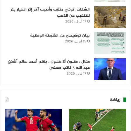
الشكات: توفي منقب وأصيب آخر إثر انهيار بئر
للتنقيب عن الذهب
17 أبريل، 2026
بيان توضيحي من الشرطة الوطنية
15 أبريل، 2026
مقال : هنـون ألا هنـون.. بقلم أحمد سالم أشفغ
عبدُ الله \ كاتب صحفي
17 يناير، 2025
رياضة