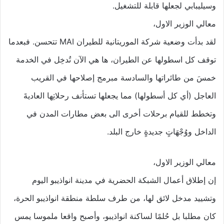
وسيليبابي لجعلها قابلة للتشغيل.
معالي الوزير الاول،
لقد بدأت وضعية شركة الموريتانية للطيران MAI تتحسن. فبعدما
توقف كل اسطولها عن الطيران، ها هي الآن تُدخِل في الخدمة
خمسَ من طائراتها والسادسة مبرمج إصلاحها في القريب
العاجل (أي كل أسطولها) مما يجعلها تستأنف رحلاتِها العاديةَ
وتخطط للقيام برحلات أخرى الى بعض مطارات المدن في
الداخل ووُجْهَاتٍ جديدةٍ خارج البلد.
معالي الوزير الاول،
إن إطلاق أعمال الشبكة الحضرية في مدينة انواذيبو اليوم
وتشييد مدخل لائق لها، من طرف سلطة منطقة انواذيبو الحرة،
كان مطلبا بل حُلمًا لساكنة انواذيبو، وأصبح واقعا ملموسا يمس