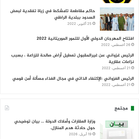
حاكم مقاطعة تامشكط في زياة تفقدية لبعض
السدود ببلدية الراظي
25 أكتوبر، 2022
افتتاح المهرجان الدولي الأول للتمور الموريتانية 2022
26 أغسطس، 2022
الرئيس غزواني :من غيرالمقبول تعطيل أراض صالحة للزراعة ، بسبب
نزاعات عقارية
21 أغسطس، 2022
الرئيس الغزواني :الإكتفاء الذاتي في مجال الغذاء مسألة أمن قومي
21 أغسطس، 2022
مجتمع
وزارة العقارات وأملاك الدولة … بيان توضيحي
حول حادثة هدم المنازل.
19 أبريل، 2026