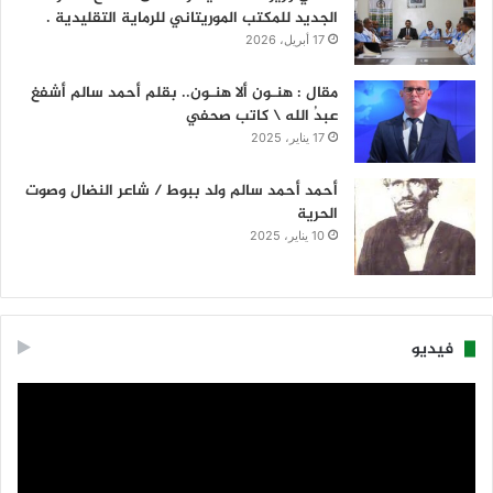
الجديد للمكتب الموريتاني للرماية التقليدية .
17 أبريل، 2026
مقال : هنـون ألا هنـون.. بقلم أحمد سالم أشفغ
عبدُ الله \ كاتب صحفي
17 يناير، 2025
أحمد أحمد سالم ولد ببوط / شاعر النضال وصوت
الحرية
10 يناير، 2025
فيديو
مشغل
الفيديو