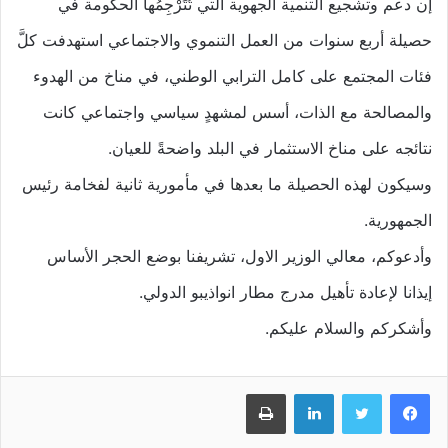
إن دعم وتشجيع التنمية الجهوية التي تُتَرْجِمُها الحكومة في
حصيلة أربع سنوات من العمل التنموي والاجتماعي استهدفت كلَّ
فئات المجتمع على كامل الترابي الوطني، في مناخ من الهدوء
والمصالحة مع الذات، أسس لمشهدٍ سياسي واجتماعي كانت
نتائجه على مناخ الاستثمار في البلد واضحةً للعيان.
وسيكون لهذه الحصيلة ما بعدها في مأمورية ثانية لفخامة رئيس
الجمهورية.
وأدعوكم، معالي الوزير الاول، تشريفنا بوضع الحجر الأساس
إيذانا لإعادة تأهيل مدرج مطار انواذيبو الدولي.
وأشكركم والسلام عليكم.
فيسبوك
تويتر
لينكدإن
طباعة