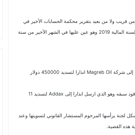
ن قريب ولا من بعيد بتقرير محكمة الحسابات الأخير في
شركة صوملك. فهذا التقرير تطرق لتسير صوملك للسنة المالية 2019 وهو عين عليها في الشهر الأخير من سنة
– ملف الوقود الملوث سبقه و هو الذي أرسل إلى شركة Magreb Oil انذارا لتسديد 450000 دولار
– ملف فواتير Addax المنفوخة المتعلقة بالوقود سبقه وهو الذي ارسل انذارا إلى Addax لتسديد 11
كل لجنة يرأسها المرحوم المستشار القانوني لتسويتها وعند
 هذه القضية.