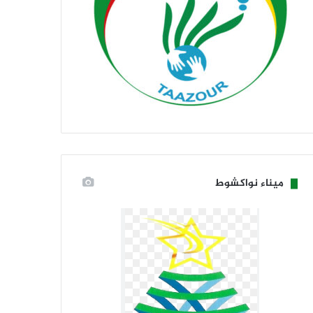
ميناء نواكشوط