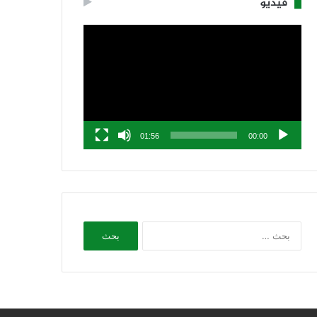
فيديو
مشغل
الفيديو
01:56
00:00
البحث
عن: