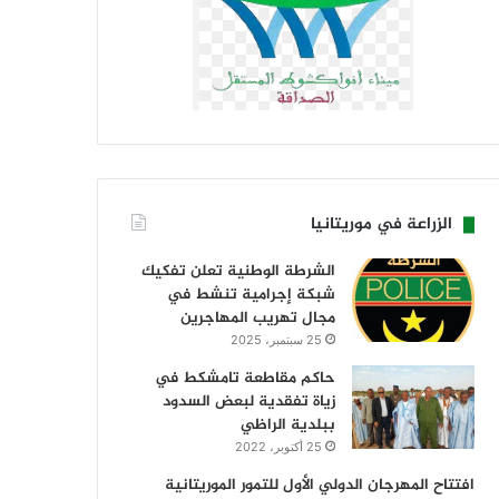
الزراعة في موريتانيا
الشرطة الوطنية تعلن تفكيك
شبكة إجرامية تنشط في
مجال تهريب المهاجرين
25 سبتمبر، 2025
حاكم مقاطعة تامشكط في
زياة تفقدية لبعض السدود
ببلدية الراظي
25 أكتوبر، 2022
افتتاح المهرجان الدولي الأول للتمور الموريتانية