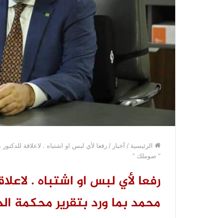
الرئيسية
/
أخبار
/
رفعا لأي لبس او اشتباه . لاعلاقة للدكت
” صوملك “
رفعا لأي لبس او اشتباه . لاعل
محمد بما ورد بتقرير محكمة ا