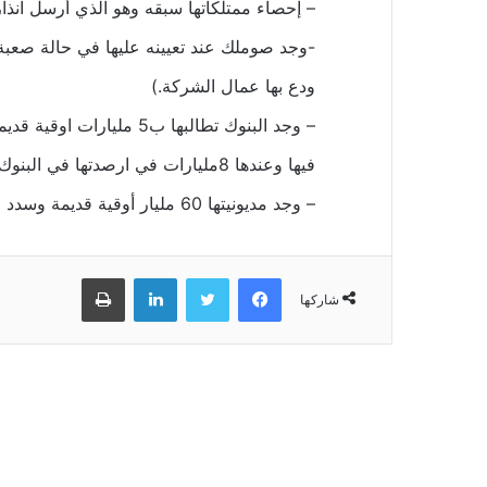
– إحصاء ممتلكاتها سبقه وهو الذي أرسل انذار
-وجد صوملك عند تعيينه عليها في حالة صعبة 
ودع بها عمال الشركة.)
فيها وعندها 8مليارات في ارصدتها في البنوك.
– وجد مديونيتها 60 مليار أوقية قديمة وسدد منها عند مغادرته لها منها 35 مليار اوقية قديمة…
فيسبوك
تويتر
لينكدإن
طباعة
شاركها