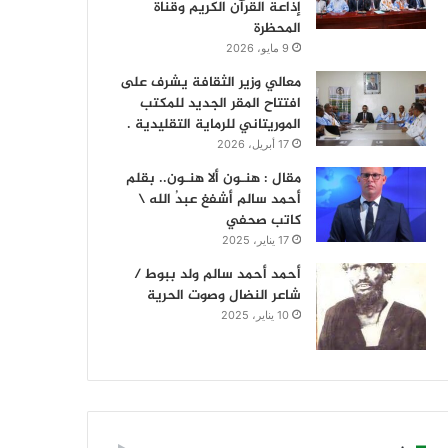
إذاعة القرآن الكريم وقناة
المحظرة
9 مايو، 2026
معالي وزير الثقافة يشرف على
افتتاح المقر الجديد للمكتب
الموريتاني للرماية التقليدية .
17 أبريل، 2026
مقال : هنـون ألا هنـون.. بقلم
أحمد سالم أشفغ عبدُ الله \
كاتب صحفي
17 يناير، 2025
أحمد أحمد سالم ولد ببوط /
شاعر النضال وصوت الحرية
10 يناير، 2025