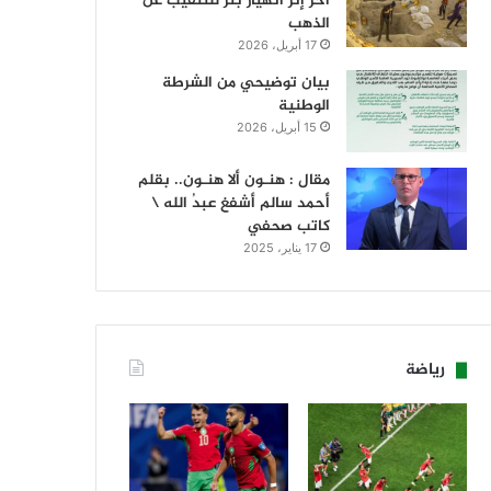
آخر إثر انهيار بئر للتنقيب عن
الذهب
17 أبريل، 2026
بيان توضيحي من الشرطة
الوطنية
15 أبريل، 2026
مقال : هنـون ألا هنـون.. بقلم
أحمد سالم أشفغ عبدُ الله \
كاتب صحفي
17 يناير، 2025
رياضة