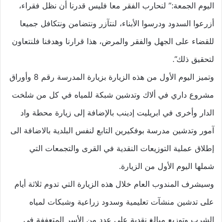
اليوم الجمعة:” لنحارب الفقر معا فليس قدرنا أن نظل فقراء،
أزرعوا السدود ودرسوا الأبناء، لنتآزر ونتضامن ونتكافل جميعا
للقضاء على الجهل والفقر والمرض، هذا قرارنا وهدفنا فلنتعاون
لتحقيق ذلك”.
وتميز اليوم الأول من هذه الزيارة بزيارة المدرسة رقم 8 وأوراق
مشروع داري في ألاك وتدشين شبكة للمياه في كل من شلخت
الدار وأخرى في ابريليت إدينب بالإضافة إلى زيارة محطة واد
آمور وتدشين مدرسة بوفكيرين التابع لنفس البلدية بالاضافة الى
إطلاق عملية التوزيعات النقدية في القرى والتجمعات التي
شملها اليوم الأول من الزيارة.
وسيشرف المندوب العام خلال هذه الزيارة التي تدوم ثلاثة أيام
على تدشين منشآت تعليمية وسدود زراعية وشبكات لمياه
الشرب وتوزيع مبالغ نقدية على عدد من الأسر المتعففة في