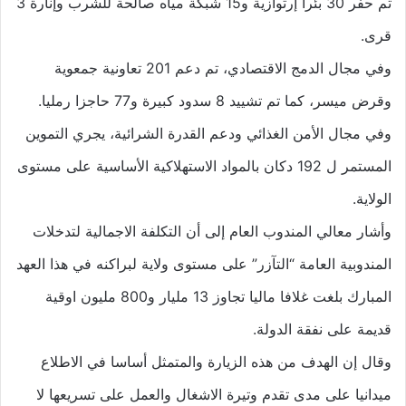
تم حفر 30 بئرا إرتوازية و15 شبكة مياه صالحة للشرب وإنارة 3
قرى.
وفي مجال الدمج الاقتصادي، تم دعم 201 تعاونية جمعوية
وقرض ميسر، كما تم تشييد 8 سدود كبيرة و77 حاجزا رمليا.
وفي مجال الأمن الغذائي ودعم القدرة الشرائية، يجري التموين
المستمر ل 192 دكان بالمواد الاستهلاكية الأساسية على مستوى
الولاية.
وأشار معالي المندوب العام إلى أن التكلفة الاجمالية لتدخلات
المندوبية العامة “التآزر” على مستوى ولاية لبراكنه في هذا العهد
المبارك بلغت غلافا ماليا تجاوز 13 مليار و800 مليون اوقية
قديمة على نفقة الدولة.
وقال إن الهدف من هذه الزيارة والمتمثل أساسا في الاطلاع
ميدانيا على مدى تقدم وتيرة الاشغال والعمل على تسريعها لا