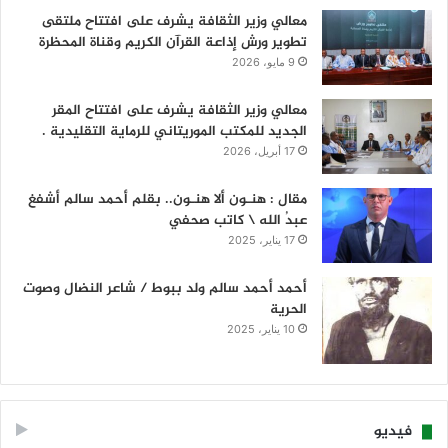
معالي وزير الثقافة يشرف على افتتاح ملتقى
تطوير ورش إذاعة القرآن الكريم وقناة المحظرة
9 مايو، 2026
معالي وزير الثقافة يشرف على افتتاح المقر
الجديد للمكتب الموريتاني للرماية التقليدية .
17 أبريل، 2026
مقال : هنـون ألا هنـون.. بقلم أحمد سالم أشفغ
عبدُ الله \ كاتب صحفي
17 يناير، 2025
أحمد أحمد سالم ولد ببوط / شاعر النضال وصوت
الحرية
10 يناير، 2025
فيديو