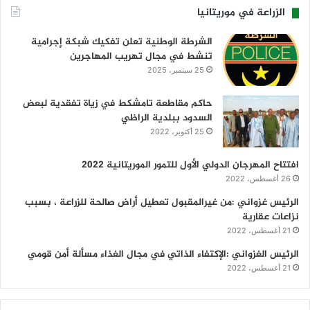
الزراعة في موريتانيا
الشرطة الوطنية تعلن تفكيك شبكة إجرامية
تنشط في مجال تهريب المهاجرين
25 سبتمبر، 2025
حاكم مقاطعة تامشكط في زياة تفقدية لبعض
السدود ببلدية الراظي
25 أكتوبر، 2022
افتتاح المهرجان الدولي الأول للتمور الموريتانية 2022
26 أغسطس، 2022
الرئيس غزواني :من غيرالمقبول تعطيل أراض صالحة للزراعة ، بسبب
نزاعات عقارية
21 أغسطس، 2022
الرئيس الغزواني :الإكتفاء الذاتي في مجال الغذاء مسألة أمن قومي
21 أغسطس، 2022