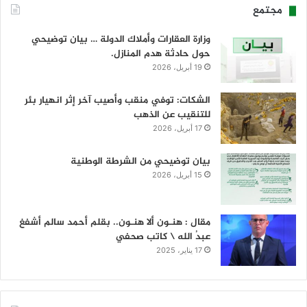
مجتمع
وزارة العقارات وأملاك الدولة … بيان توضيحي
حول حادثة هدم المنازل.
19 أبريل، 2026
الشكات: توفي منقب وأصيب آخر إثر انهيار بئر
للتنقيب عن الذهب
17 أبريل، 2026
بيان توضيحي من الشرطة الوطنية
15 أبريل، 2026
مقال : هنـون ألا هنـون.. بقلم أحمد سالم أشفغ
عبدُ الله \ كاتب صحفي
17 يناير، 2025