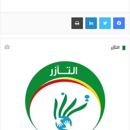
فيسبوك
تويتر
لينكدإن
طباعة
التآزر