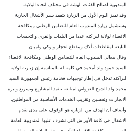
المندوبية لصالح الفئات الهشة في مختلف انحاء الولاية.
وقد تميز اليوم الأول من الزيارة بتفقد سير الأشغال الجارية
وستشمل زيارة المندوب العام للتضامن الوطني ومكافحة
الاقصاء لولاية لبراكنه عددا من البلدات والقرى والتجمعات
التابعة لمقاطعات ألاك ومقطع لحجار وبوكي وامبان.
وقال معالي المندوب العام للتضامن الوطني ومكافحة الاقصاء
السيد حمود ولد أمحمد في كلمة له بالمناسبة إن زيارته لولاية
لبراكنه تدخل في إطار توجيهات فخامة رئيس الجمهورية السيد
محمد ولد الشيخ الغزواني لمتابعة تنفيذ المشاريع وتسريع وتيرة
الانجازات وتحسين وتقريب الخدمات الأساسية من المواطنين.
وأضاف أن الهدف من الزيارة هو الوقوف على مدى تقدم
الاشغال في كافة الأوراش التي تشرف عليها المندوبية العامة
للتضامن ومكافحة الاقصاء التآزر في هذه الولاية التي تمثل