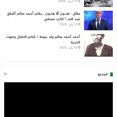
17 أبريل، 2026
مقال : هنـون ألا هنـون.. بقلم أحمد سالم أشفغ
عبدُ الله \ كاتب صحفي
17 يناير، 2025
أحمد أحمد سالم ولد ببوط / شاعر النضال وصوت
الحرية
10 يناير، 2025
فيديو
مشغل
الفيديو