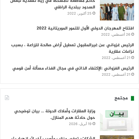
حاكم مقاطعة تامشكط في زياة تفقدية لبعض
السدود ببلدية الراظي
25 أكتوبر، 2022
افتتاح المهرجان الدولي الأول للتمور الموريتانية 2022
26 أغسطس، 2022
الرئيس غزواني :من غيرالمقبول تعطيل أراض صالحة للزراعة ، بسبب
نزاعات عقارية
21 أغسطس، 2022
الرئيس الغزواني :الإكتفاء الذاتي في مجال الغذاء مسألة أمن قومي
21 أغسطس، 2022
مجتمع
وزارة العقارات وأملاك الدولة … بيان توضيحي
حول حادثة هدم المنازل.
19 أبريل، 2026
الشكات: توفي منقب وأصيب آخر إثر انهيار بئر