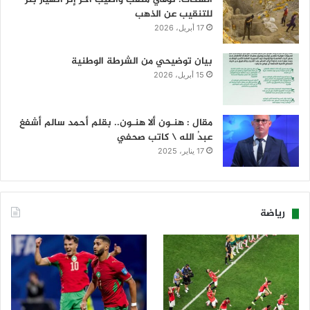
للتنقيب عن الذهب
17 أبريل، 2026
بيان توضيحي من الشرطة الوطنية
15 أبريل، 2026
مقال : هنـون ألا هنـون.. بقلم أحمد سالم أشفغ
عبدُ الله \ كاتب صحفي
17 يناير، 2025
رياضة