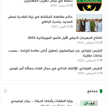
تنشط في مجال تهريب المهاجرين
25 سبتمبر، 2025
حاكم مقاطعة تامشكط في زياة تفقدية لبعض
السدود ببلدية الراظي
25 أكتوبر، 2022
افتتاح المهرجان الدولي الأول للتمور الموريتانية 2022
26 أغسطس، 2022
الرئيس غزواني :من غيرالمقبول تعطيل أراض صالحة للزراعة ، بسبب
نزاعات عقارية
21 أغسطس، 2022
الرئيس الغزواني :الإكتفاء الذاتي في مجال الغذاء مسألة أمن قومي
21 أغسطس، 2022
مجتمع
وزارة العقارات وأملاك الدولة … بيان توضيحي