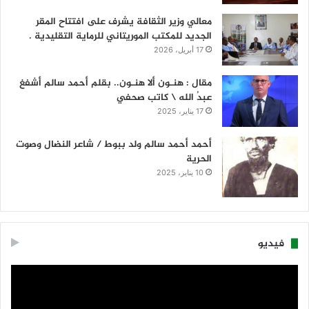
معالي وزير الثقافة يشرف على افتتاح المقر
الجديد للمكتب الموريتاني للرماية التقليدية .
17 أبريل، 2026
مقال : هنـون ألا هنـون.. بقلم أحمد سالم أشفغ
عبدُ الله \ كاتب صحفي
17 يناير، 2025
أحمد أحمد سالم ولد ببوط / شاعر النضال وصوت
الحرية
10 يناير، 2025
فيديو
مشغل
الفيديو