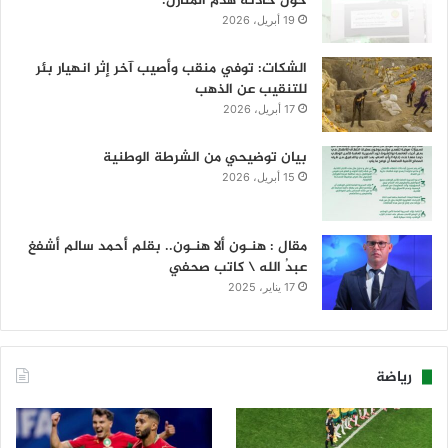
حول حادثة هدم المنازل.
19 أبريل، 2026
الشكات: توفي منقب وأصيب آخر إثر انهيار بئر
للتنقيب عن الذهب
17 أبريل، 2026
بيان توضيحي من الشرطة الوطنية
15 أبريل، 2026
مقال : هنـون ألا هنـون.. بقلم أحمد سالم أشفغ
عبدُ الله \ كاتب صحفي
17 يناير، 2025
رياضة