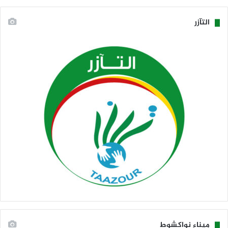
التآزر
ميناء نواكشوط