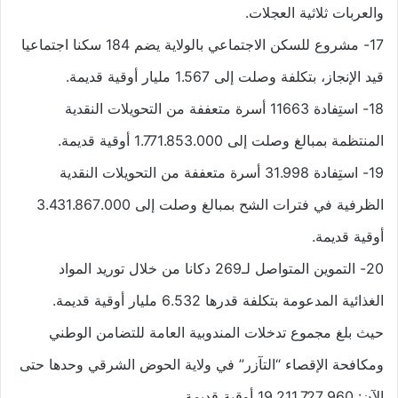
والعربات ثلاثية العجلات.
17- مشروع للسكن الاجتماعي بالولاية يضم 184 سكنا اجتماعيا
قيد الإنجاز، بتكلفة وصلت إلى 1.567 مليار أوقية قديمة.
18- استِفادة 11663 أسرة متعففة من التحويلات النقدية
المنتظمة بمبالغ وصلت إلى 1.771.853.000 أوقية قديمة.
19- استِفادة 31.998 أسرة متعففة من التحويلات النقدية
الظرفية في فترات الشح بمبالغ وصلت إلى 3.431.867.000
أوقية قديمة.
20- التموين المتواصل لـ269 دكانا من خلال توريد المواد
الغذائية المدعومة بتكلفة قدرها 6.532 مليار أوقية قديمة.
حيث بلغ مجموع تدخلات المندوبية العامة للتضامن الوطني
ومكافحة الإقصاء “التآزر” في ولاية الحوض الشرقي وحدها حتى
الآن: 19.211.727.960 أوقية قديمة.