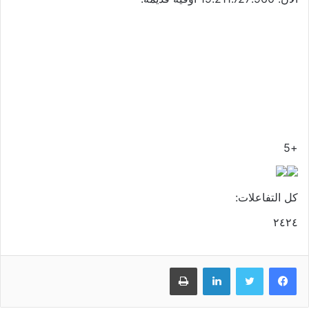
+5
كل التفاعلات:
٢٤
٢٤
فيسبوك
تويتر
لينكدإن
طباعة