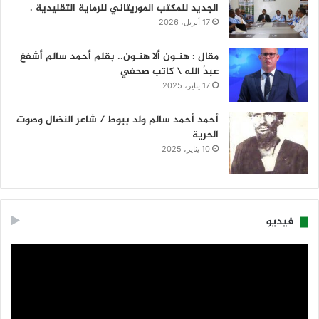
الجديد للمكتب الموريتاني للرماية التقليدية .
17 أبريل، 2026
مقال : هنـون ألا هنـون.. بقلم أحمد سالم أشفغ
عبدُ الله \ كاتب صحفي
17 يناير، 2025
أحمد أحمد سالم ولد ببوط / شاعر النضال وصوت
الحرية
10 يناير، 2025
فيديو
مشغل
الفيديو