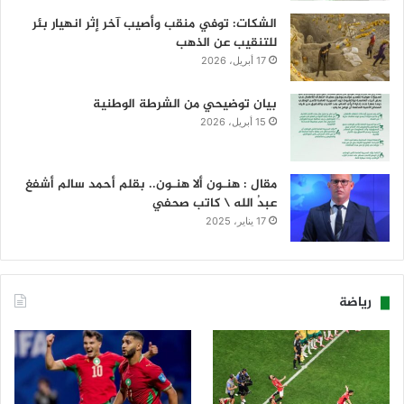
الشكات: توفي منقب وأصيب آخر إثر انهيار بئر
للتنقيب عن الذهب
17 أبريل، 2026
بيان توضيحي من الشرطة الوطنية
15 أبريل، 2026
مقال : هنـون ألا هنـون.. بقلم أحمد سالم أشفغ
عبدُ الله \ كاتب صحفي
17 يناير، 2025
رياضة