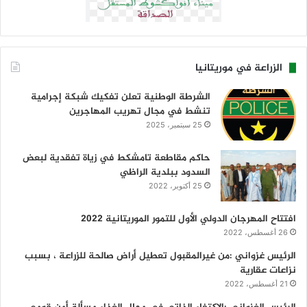
الزراعة في موريتانيا
الشرطة الوطنية تعلن تفكيك شبكة إجرامية
تنشط في مجال تهريب المهاجرين
25 سبتمبر، 2025
حاكم مقاطعة تامشكط في زياة تفقدية لبعض
السدود ببلدية الراظي
25 أكتوبر، 2022
افتتاح المهرجان الدولي الأول للتمور الموريتانية 2022
26 أغسطس، 2022
الرئيس غزواني :من غيرالمقبول تعطيل أراض صالحة للزراعة ، بسبب
نزاعات عقارية
21 أغسطس، 2022