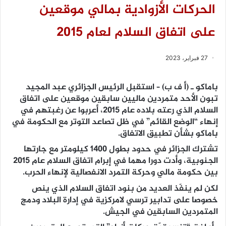
الحركات الأزوادية بمالي موقعين
على اتفاق السلام لعام 2015
27 فبراير، 2023
باماكو ـ (أ ف ب) – استقبل الرئيس الجزائري عبد المجيد
تبون الأحد متمردين ماليين سابقين موقعين على اتفاق
السلام الذي رعته بلاده عام 2015، أعربوا عن رغبتهم في
إنهاء “الوضع القائم” في ظل تصاعد التوتر مع الحكومة في
باماكو بشأن تطبيق الاتفاق.
تشترك الجزائر في حدود بطول 1400 كيلومتر مع جارتها
الجنوبية، وأدت دورا مهما في إبرام اتفاق السلام عام 2015
بين حكومة مالي وحركة التمرد الانفصالية لإنهاء الحرب.
لكن لم ينفّذ العديد من بنود اتفاق السلام الذي ينص
خصوصا على تدابير ترسي لامركزية في إدارة البلاد ودمج
المتمردين السابقين في الجيش.