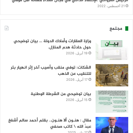
الرئيس الغزواني :الإكتفاء الذاتي في مجال الغذاء مسألة أمن قومي
21 أغسطس، 2022
مجتمع
وزارة العقارات وأملاك الدولة … بيان توضيحي
حول حادثة هدم المنازل.
19 أبريل، 2026
الشكات: توفي منقب وأصيب آخر إثر انهيار بئر
للتنقيب عن الذهب
17 أبريل، 2026
بيان توضيحي من الشرطة الوطنية
15 أبريل، 2026
مقال : هنـون ألا هنـون.. بقلم أحمد سالم أشفغ
عبدُ الله \ كاتب صحفي
17 يناير، 2025