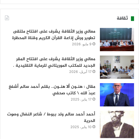
ثقافة
معالي وزير الثقافة يشرف على افتتاح ملتقى
تطوير ورش إذاعة القرآن الكريم وقناة المحظرة
9 مايو، 2026
معالي وزير الثقافة يشرف على افتتاح المقر
الجديد للمكتب الموريتاني للرماية التقليدية .
17 أبريل، 2026
مقال : هنـون ألا هنـون.. بقلم أحمد سالم أشفغ
عبدُ الله \ كاتب صحفي
17 يناير، 2025
أحمد أحمد سالم ولد ببوط / شاعر النضال وصوت
الحرية
10 يناير، 2025