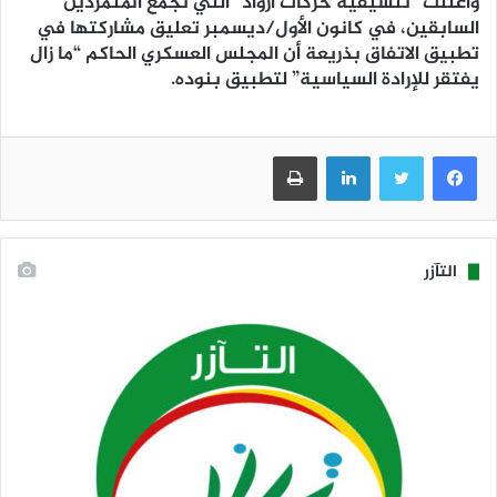
وأعلنت “تنسيقيّة حركات أزواد” التي تجمع المتمردين
السابقين، في كانون الأول/ديسمبر تعليق مشاركتها في
تطبيق الاتفاق بذريعة أن المجلس العسكري الحاكم “ما زال
يفتقر للإرادة السياسية” لتطبيق بنوده.
فيسبوك
تويتر
لينكدإن
طباعة
التآزر