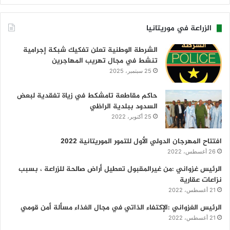
الزراعة في موريتانيا
الشرطة الوطنية تعلن تفكيك شبكة إجرامية
تنشط في مجال تهريب المهاجرين
25 سبتمبر، 2025
حاكم مقاطعة تامشكط في زياة تفقدية لبعض
السدود ببلدية الراظي
25 أكتوبر، 2022
افتتاح المهرجان الدولي الأول للتمور الموريتانية 2022
26 أغسطس، 2022
الرئيس غزواني :من غيرالمقبول تعطيل أراض صالحة للزراعة ، بسبب
نزاعات عقارية
21 أغسطس، 2022
الرئيس الغزواني :الإكتفاء الذاتي في مجال الغذاء مسألة أمن قومي
21 أغسطس، 2022