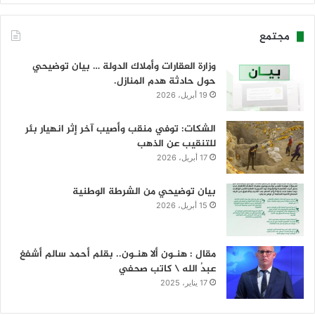
مجتمع
وزارة العقارات وأملاك الدولة … بيان توضيحي
حول حادثة هدم المنازل.
19 أبريل، 2026
الشكات: توفي منقب وأصيب آخر إثر انهيار بئر
للتنقيب عن الذهب
17 أبريل، 2026
بيان توضيحي من الشرطة الوطنية
15 أبريل، 2026
مقال : هنـون ألا هنـون.. بقلم أحمد سالم أشفغ
عبدُ الله \ كاتب صحفي
17 يناير، 2025