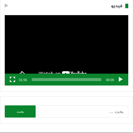
فيديو
مشغل
الفيديو
01:56
00:00
البحث
عن: