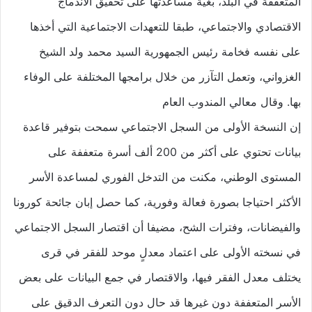
المتعففة في البلد، بغية مساعدتها على تحقيق الاندماج
الاقتصادي والاجتماعي، طبقا للتعهدات الاجتماعية التي أخذها
على نفسه فخامة رئيس الجمهورية السيد محمد ولد الشيخ
الغزواني، وتعمل التآزر من خلال برامجها المختلفة على الوفاء
بها. وقال معالي المندوب العام
إن النسخة الأولى من السجل الاجتماعي سمحت بتوفير قاعدة
بيانات تحتوي على أكثر من 200 ألف أسرة متعففة على
المستوى الوطني، مكنت من التدخل الفوري لمساعدة الأسر
الأكثر احتياجا بصورة فعالة وفورية، كما حصل إبان جائحة كورونا
والفيضانات، وفترات الشح، مضيفا أن اقتصار السجل الاجتماعي
في نسخته الأولى على اعتماد معدلٍ موحد للفقر في قرى
يختلف معدل الفقر فيها، والاقتصار في جمع البيانات على بعض
الأسر المتعففة دون غيرها قد حال دون التعرف الدقيق على