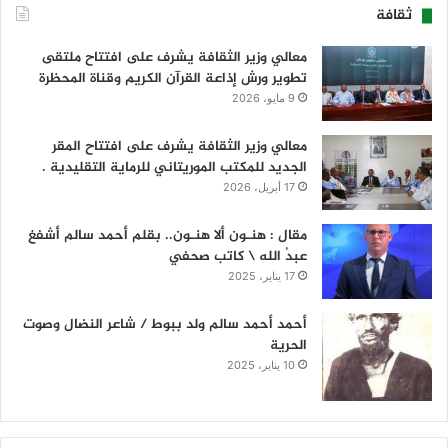
ثقافة
معالي وزير الثقافة يشرف على افتتاح ملتقى
تطوير ورش إذاعة القرآن الكريم وقناة المحظرة
9 مايو، 2026
معالي وزير الثقافة يشرف على افتتاح المقر
الجديد للمكتب الموريتاني للرماية التقليدية .
17 أبريل، 2026
مقال : هنـون ألا هنـون.. بقلم أحمد سالم أشفغ
عبدُ الله \ كاتب صحفي
17 يناير، 2025
أحمد أحمد سالم ولد ببوط / شاعر النضال وصوت
الحرية
10 يناير، 2025