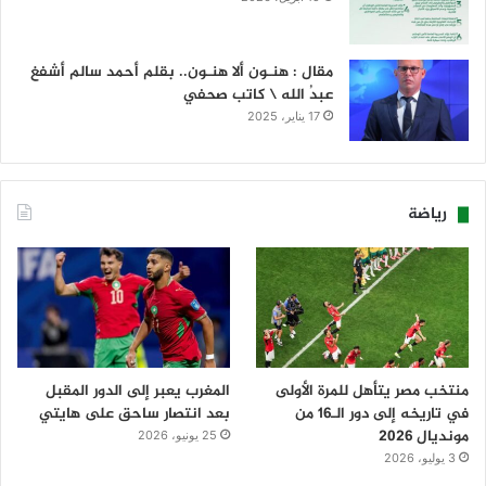
مقال : هنـون ألا هنـون.. بقلم أحمد سالم أشفغ
عبدُ الله \ كاتب صحفي
17 يناير، 2025
رياضة
منتخب مصر يتأهل للمرة الأولى
المغرب يعبر إلى الدور المقبل
في تاريخه إلى دور الـ16 من
بعد انتصار ساحق على هايتي
مونديال 2026
25 يونيو، 2026
3 يوليو، 2026