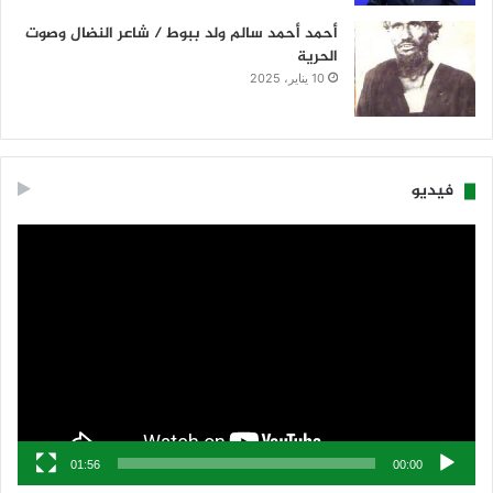
أحمد أحمد سالم ولد ببوط / شاعر النضال وصوت
الحرية
10 يناير، 2025
فيديو
مشغل
الفيديو
01:56
00:00