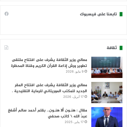
تابعنا على فيسبوك
ثقافة
معالي وزير الثقافة يشرف على افتتاح ملتقى
تطوير ورش إذاعة القرآن الكريم وقناة المحظرة
9 مايو، 2026
معالي وزير الثقافة يشرف على افتتاح المقر
الجديد للمكتب الموريتاني للرماية التقليدية .
17 أبريل، 2026
مقال : هنـون ألا هنـون.. بقلم أحمد سالم أشفغ
عبدُ الله \ كاتب صحفي
17 يناير، 2025