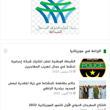
الزراعة في موريتانيا
الشرطة الوطنية تعلن تفكيك شبكة إجرامية
تنشط في مجال تهريب المهاجرين
25 سبتمبر، 2025
حاكم مقاطعة تامشكط في زياة تفقدية لبعض
السدود ببلدية الراظي
25 أكتوبر، 2022
افتتاح المهرجان الدولي الأول للتمور الموريتانية 2022