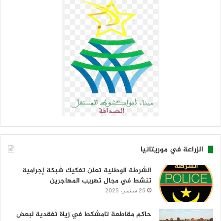
الزراعة في موريتانيا
الشرطة الوطنية تعلن تفكيك شبكة إجرامية
تنشط في مجال تهريب المهاجرين
25 سبتمبر، 2025
حاكم مقاطعة تامشكط في زياة تفقدية لبعض