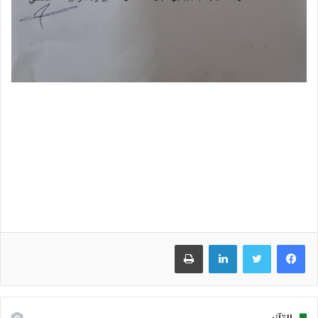
فيسبوك
تويتر
لينكدإن
طباعة