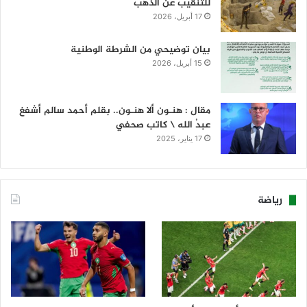
للتنقيب عن الذهب
17 أبريل، 2026
بيان توضيحي من الشرطة الوطنية
15 أبريل، 2026
مقال : هنـون ألا هنـون.. بقلم أحمد سالم أشفغ
عبدُ الله \ كاتب صحفي
17 يناير، 2025
رياضة