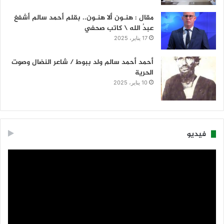
مقال : هنـون ألا هنـون.. بقلم أحمد سالم أشفغ
عبدُ الله \ كاتب صحفي
17 يناير، 2025
أحمد أحمد سالم ولد ببوط / شاعر النضال وصوت
الحرية
10 يناير، 2025
فيديو
مشغل
الفيديو