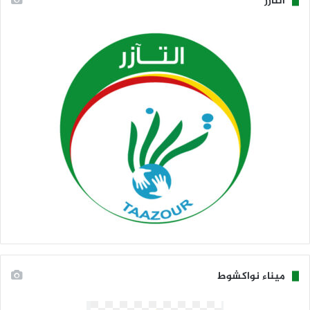
التآزر
ميناء نواكشوط