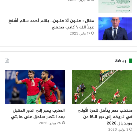
مقال : هنـون ألا هنـون.. بقلم أحمد سالم أشفغ
عبدُ الله \ كاتب صحفي
17 يناير، 2025
رياضة
منتخب مصر يتأهل للمرة الأولى
المغرب يعبر إلى الدور المقبل
في تاريخه إلى دور الـ16 من
بعد انتصار ساحق على هايتي
مونديال 2026
25 يونيو، 2026
3 يوليو، 2026