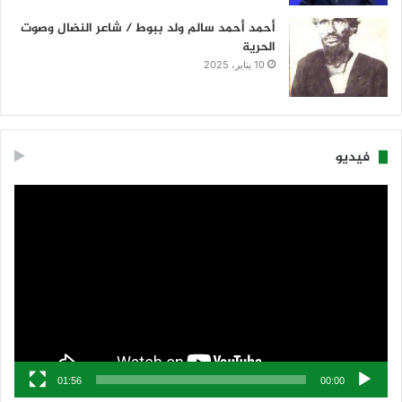
أحمد أحمد سالم ولد ببوط / شاعر النضال وصوت
الحرية
10 يناير، 2025
فيديو
مشغل
الفيديو
01:56
00:00