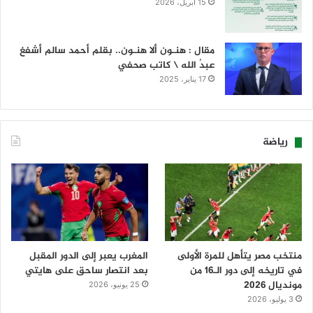
15 أبريل، 2026
مقال : هنـون ألا هنـون.. بقلم أحمد سالم أشفغ
عبدُ الله \ كاتب صحفي
17 يناير، 2025
رياضة
منتخب مصر يتأهل للمرة الأولى
المغرب يعبر إلى الدور المقبل
في تاريخه إلى دور الـ16 من
بعد انتصار ساحق على هايتي
مونديال 2026
25 يونيو، 2026
3 يوليو، 2026