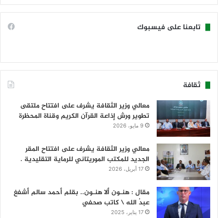
تابعنا على فيسبوك
ثقافة
معالي وزير الثقافة يشرف على افتتاح ملتقى
تطوير ورش إذاعة القرآن الكريم وقناة المحظرة
9 مايو، 2026
معالي وزير الثقافة يشرف على افتتاح المقر
الجديد للمكتب الموريتاني للرماية التقليدية .
17 أبريل، 2026
مقال : هنـون ألا هنـون.. بقلم أحمد سالم أشفغ
عبدُ الله \ كاتب صحفي
17 يناير، 2025