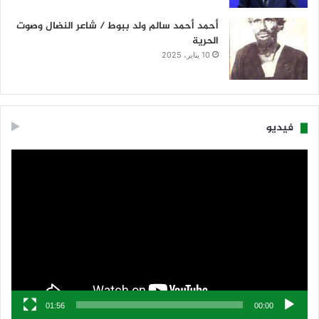
أحمد أحمد سالم ولد ببوط / شاعر النضال وصوت
الحرية
10 يناير، 2025
فيديو
مشغل
الفيديو
01:56
00:00