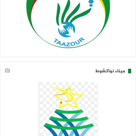
ميناء نواكشوط