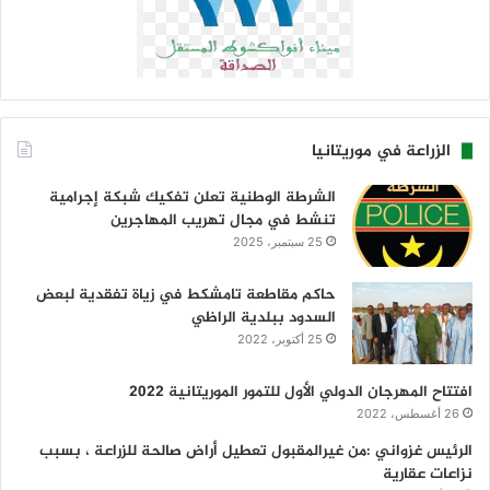
الزراعة في موريتانيا
الشرطة الوطنية تعلن تفكيك شبكة إجرامية
تنشط في مجال تهريب المهاجرين
25 سبتمبر، 2025
حاكم مقاطعة تامشكط في زياة تفقدية لبعض
السدود ببلدية الراظي
25 أكتوبر، 2022
افتتاح المهرجان الدولي الأول للتمور الموريتانية 2022
26 أغسطس، 2022
الرئيس غزواني :من غيرالمقبول تعطيل أراض صالحة للزراعة ، بسبب
نزاعات عقارية