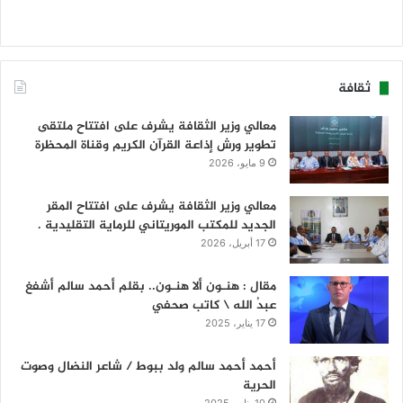
ثقافة
معالي وزير الثقافة يشرف على افتتاح ملتقى
تطوير ورش إذاعة القرآن الكريم وقناة المحظرة
9 مايو، 2026
معالي وزير الثقافة يشرف على افتتاح المقر
الجديد للمكتب الموريتاني للرماية التقليدية .
17 أبريل، 2026
مقال : هنـون ألا هنـون.. بقلم أحمد سالم أشفغ
عبدُ الله \ كاتب صحفي
17 يناير، 2025
أحمد أحمد سالم ولد ببوط / شاعر النضال وصوت
الحرية
10 يناير، 2025