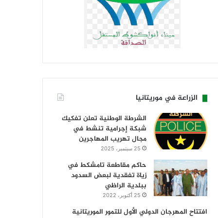
الزراعة في موريتانيا
الشرطة الوطنية تعلن تفكيك
شبكة إجرامية تنشط في
مجال تهريب المهاجرين
25 سبتمبر، 2025
حاكم مقاطعة تامشكط في
زياة تفقدية لبعض السدود
ببلدية الراظي
25 أكتوبر، 2022
افتتاح المهرجان الدولي الأول للتمور الموريتانية