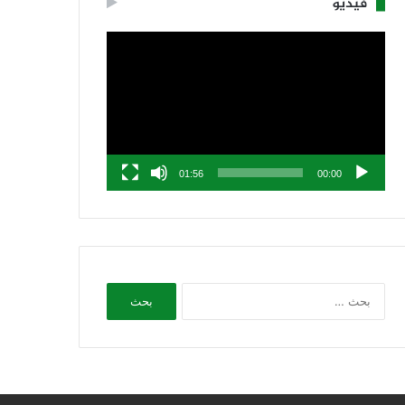
فيديو
مشغل
الفيديو
01:56
00:00
البحث
عن: