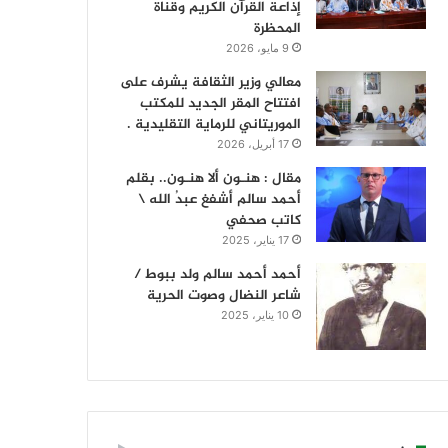
إذاعة القرآن الكريم وقناة
المحظرة
9 مايو، 2026
معالي وزير الثقافة يشرف على
افتتاح المقر الجديد للمكتب
الموريتاني للرماية التقليدية .
17 أبريل، 2026
مقال : هنـون ألا هنـون.. بقلم
أحمد سالم أشفغ عبدُ الله \
كاتب صحفي
17 يناير، 2025
أحمد أحمد سالم ولد ببوط /
شاعر النضال وصوت الحرية
10 يناير، 2025