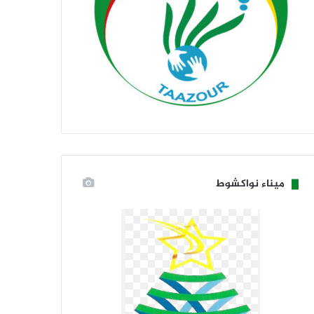
ميناء نواكشوط