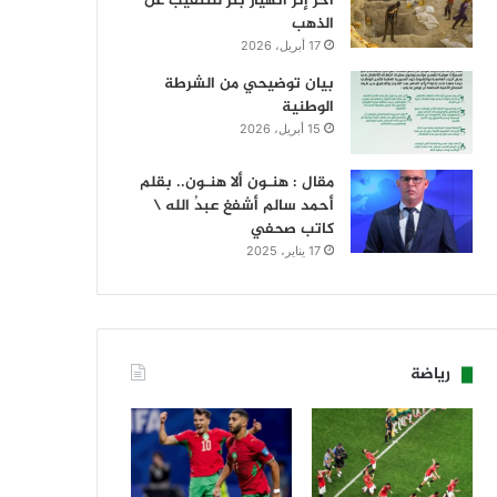
آخر إثر انهيار بئر للتنقيب عن
الذهب
17 أبريل، 2026
بيان توضيحي من الشرطة
الوطنية
15 أبريل، 2026
مقال : هنـون ألا هنـون.. بقلم
أحمد سالم أشفغ عبدُ الله \
كاتب صحفي
17 يناير، 2025
رياضة