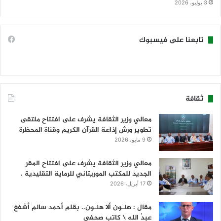
3 يوليو، 2026
تابعنا على فيسبوك
ثقافة
معالي وزير الثقافة يشرف على افتتاح ملتقى
تطوير ورش إذاعة القرآن الكريم وقناة المحظرة
9 مايو، 2026
معالي وزير الثقافة يشرف على افتتاح المقر
الجديد للمكتب الموريتاني للرماية التقليدية .
17 أبريل، 2026
مقال : هنـون ألا هنـون.. بقلم أحمد سالم أشفغ
عبدُ الله \ كاتب صحفي