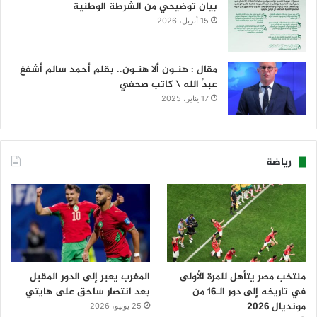
بيان توضيحي من الشرطة الوطنية
15 أبريل، 2026
مقال : هنـون ألا هنـون.. بقلم أحمد سالم أشفغ
عبدُ الله \ كاتب صحفي
17 يناير، 2025
رياضة
منتخب مصر يتأهل للمرة الأولى
المغرب يعبر إلى الدور المقبل
في تاريخه إلى دور الـ16 من
بعد انتصار ساحق على هايتي
مونديال 2026
25 يونيو، 2026