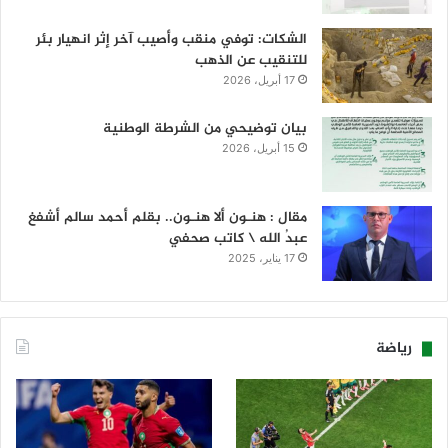
الشكات: توفي منقب وأصيب آخر إثر انهيار بئر
للتنقيب عن الذهب
17 أبريل، 2026
بيان توضيحي من الشرطة الوطنية
15 أبريل، 2026
مقال : هنـون ألا هنـون.. بقلم أحمد سالم أشفغ
عبدُ الله \ كاتب صحفي
17 يناير، 2025
رياضة