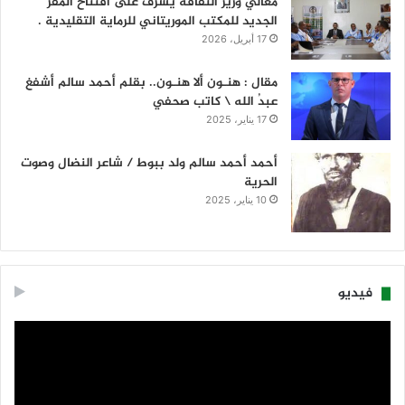
معالي وزير الثقافة يشرف على افتتاح المقر
الجديد للمكتب الموريتاني للرماية التقليدية .
17 أبريل، 2026
مقال : هنـون ألا هنـون.. بقلم أحمد سالم أشفغ
عبدُ الله \ كاتب صحفي
17 يناير، 2025
أحمد أحمد سالم ولد ببوط / شاعر النضال وصوت
الحرية
10 يناير، 2025
فيديو
مشغل
الفيديو