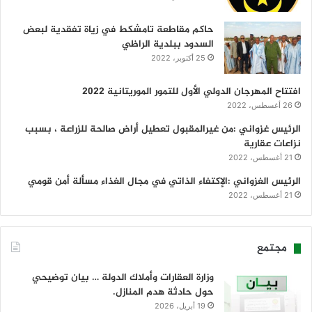
حاكم مقاطعة تامشكط في زياة تفقدية لبعض
السدود ببلدية الراظي
25 أكتوبر، 2022
افتتاح المهرجان الدولي الأول للتمور الموريتانية 2022
26 أغسطس، 2022
الرئيس غزواني :من غيرالمقبول تعطيل أراض صالحة للزراعة ، بسبب
نزاعات عقارية
21 أغسطس، 2022
الرئيس الغزواني :الإكتفاء الذاتي في مجال الغذاء مسألة أمن قومي
21 أغسطس، 2022
مجتمع
وزارة العقارات وأملاك الدولة … بيان توضيحي
حول حادثة هدم المنازل.
19 أبريل، 2026