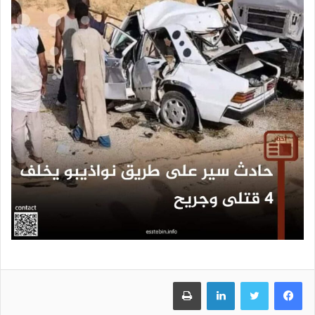
فيسبوك
تويتر
لينكدإن
طباعة