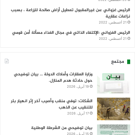
الرئيس غزواني :من غيرالمقبول تعطيل أراض صالحة للزراعة ، بسبب
نزاعات عقارية
21 أغسطس، 2022
الرئيس الغزواني :الإكتفاء الذاتي في مجال الغذاء مسألة أمن قومي
21 أغسطس، 2022
مجتمع
وزارة العقارات وأملاك الدولة … بيان توضيحي
حول حادثة هدم المنازل.
19 أبريل، 2026
الشكات: توفي منقب وأصيب آخر إثر انهيار بئر
للتنقيب عن الذهب
17 أبريل، 2026
بيان توضيحي من الشرطة الوطنية
15 أبريل، 2026