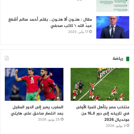
مقال : هنـون ألا هنـون.. بقلم أحمد سالم أشفغ
عبدُ الله \ كاتب صحفي
17 يناير، 2025
رياضة
منتخب مصر يتأهل للمرة الأولى
المغرب يعبر إلى الدور المقبل
في تاريخه إلى دور الـ16 من
بعد انتصار ساحق على هايتي
مونديال 2026
25 يونيو، 2026
3 يوليو، 2026