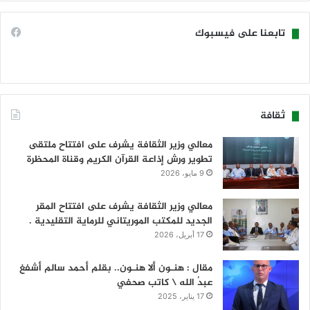
تابعنا على فيسبوك
ثقافة
معالي وزير الثقافة يشرف على افتتاح ملتقى
تطوير ورش إذاعة القرآن الكريم وقناة المحظرة
9 مايو، 2026
معالي وزير الثقافة يشرف على افتتاح المقر
الجديد للمكتب الموريتاني للرماية التقليدية .
17 أبريل، 2026
مقال : هنـون ألا هنـون.. بقلم أحمد سالم أشفغ
عبدُ الله \ كاتب صحفي
17 يناير، 2025