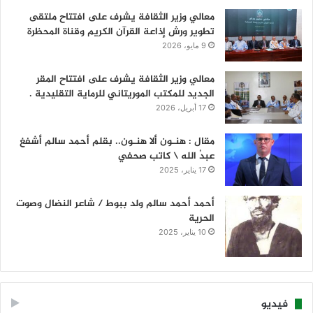
معالي وزير الثقافة يشرف على افتتاح ملتقى
تطوير ورش إذاعة القرآن الكريم وقناة المحظرة
9 مايو، 2026
معالي وزير الثقافة يشرف على افتتاح المقر
الجديد للمكتب الموريتاني للرماية التقليدية .
17 أبريل، 2026
مقال : هنـون ألا هنـون.. بقلم أحمد سالم أشفغ
عبدُ الله \ كاتب صحفي
17 يناير، 2025
أحمد أحمد سالم ولد ببوط / شاعر النضال وصوت
الحرية
10 يناير، 2025
فيديو