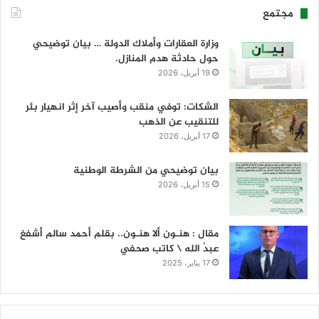
مجتمع
وزارة العقارات وأملاك الدولة … بيان توضيحي
حول حادثة هدم المنازل.
19 أبريل، 2026
الشكات: توفي منقب وأصيب آخر إثر انهيار بئر
للتنقيب عن الذهب
17 أبريل، 2026
بيان توضيحي من الشرطة الوطنية
15 أبريل، 2026
مقال : هنـون ألا هنـون.. بقلم أحمد سالم أشفغ
عبدُ الله \ كاتب صحفي
17 يناير، 2025