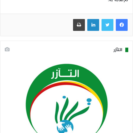
فيسبوك
تويتر
لينكدإن
طباعة
التآزر