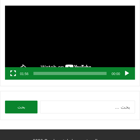
مشغل
الفيديو
01:56
00:00
البحث
عن: