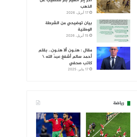
آخر إثر انهيار بئر للتنقيب عن
الذهب
17 أبريل، 2026
بيان توضيحي من الشرطة
الوطنية
15 أبريل، 2026
مقال : هنـون ألا هنـون.. بقلم
أحمد سالم أشفغ عبدُ الله \
كاتب صحفي
17 يناير، 2025
رياضة