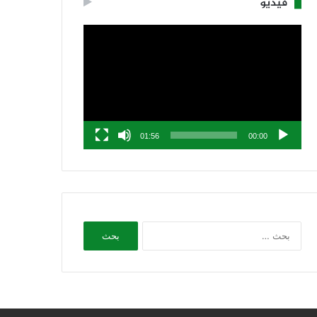
فيديو
مشغل
الفيديو
01:56
00:00
البحث
عن: