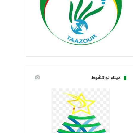
ميناء نواكشوط