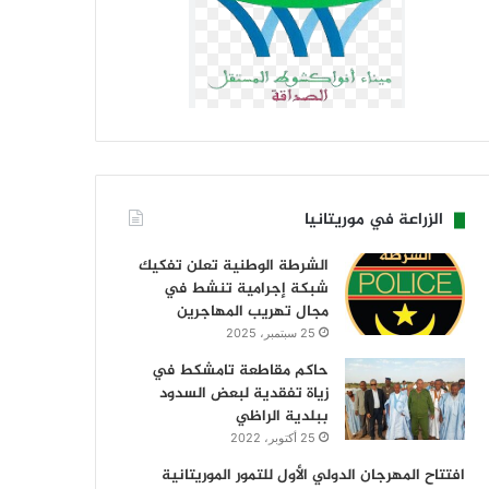
الزراعة في موريتانيا
الشرطة الوطنية تعلن تفكيك
شبكة إجرامية تنشط في
مجال تهريب المهاجرين
25 سبتمبر، 2025
حاكم مقاطعة تامشكط في
زياة تفقدية لبعض السدود
ببلدية الراظي
25 أكتوبر، 2022
افتتاح المهرجان الدولي الأول للتمور الموريتانية