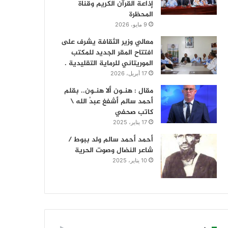
إذاعة القرآن الكريم وقناة
المحظرة
9 مايو، 2026
معالي وزير الثقافة يشرف على
افتتاح المقر الجديد للمكتب
الموريتاني للرماية التقليدية .
17 أبريل، 2026
مقال : هنـون ألا هنـون.. بقلم
أحمد سالم أشفغ عبدُ الله \
كاتب صحفي
17 يناير، 2025
أحمد أحمد سالم ولد ببوط /
شاعر النضال وصوت الحرية
10 يناير، 2025