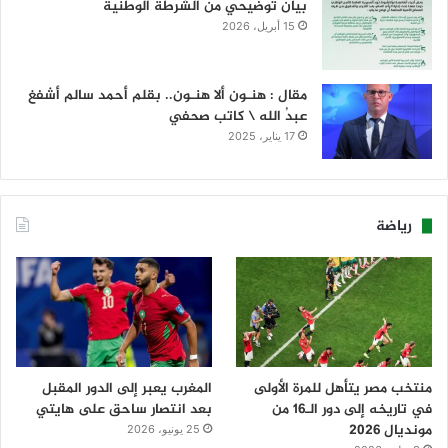
بيان توضيحي من الشرطة الوطنية
15 أبريل، 2026
مقال : هنـون ألا هنـون.. بقلم أحمد سالم أشفغ
عبدُ الله \ كاتب صحفي
17 يناير، 2025
رياضة
منتخب مصر يتأهل للمرة الأولى
المغرب يعبر إلى الدور المقبل
في تاريخه إلى دور الـ16 من
بعد انتصار ساحق على هايتي
مونديال 2026
25 يونيو، 2026