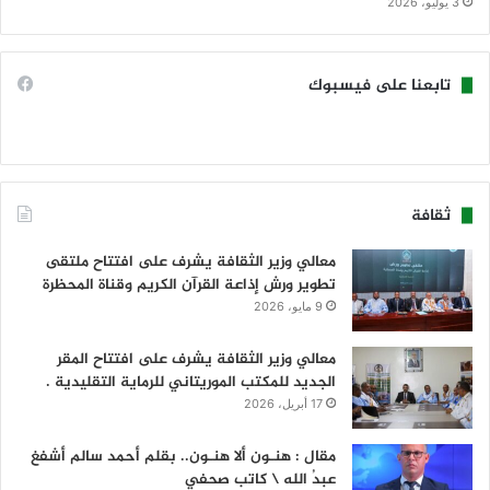
3 يوليو، 2026
تابعنا على فيسبوك
ثقافة
معالي وزير الثقافة يشرف على افتتاح ملتقى
تطوير ورش إذاعة القرآن الكريم وقناة المحظرة
9 مايو، 2026
معالي وزير الثقافة يشرف على افتتاح المقر
الجديد للمكتب الموريتاني للرماية التقليدية .
17 أبريل، 2026
مقال : هنـون ألا هنـون.. بقلم أحمد سالم أشفغ
عبدُ الله \ كاتب صحفي