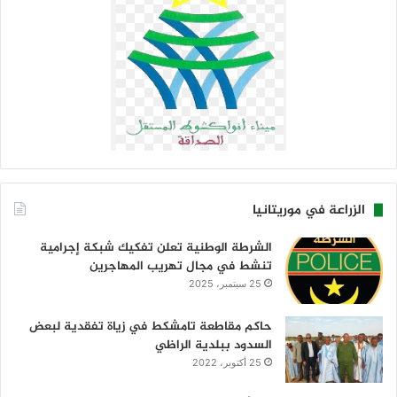
الزراعة في موريتانيا
الشرطة الوطنية تعلن تفكيك شبكة إجرامية
تنشط في مجال تهريب المهاجرين
25 سبتمبر، 2025
حاكم مقاطعة تامشكط في زياة تفقدية لبعض
السدود ببلدية الراظي
25 أكتوبر، 2022