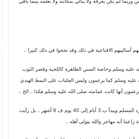
ربما لم يكن يعرفه ولا يبالي بمكانته ولا بعلمه بينما باقي
م أساليبهم الاقناعية في ذلك وقد نجحوا في ذلك كثيرا ..
 الله عليه وسلم وخاصة السنن الظاهرة كاللحية وقصر الثوب
له عليه وسلم كما يزعمون ولبس الجلباب على النمط الهندي
زعمون أنها كانت عمامته صلى الله عليه وسلم هكذا .. الخ ..
ثالثا: الخروج في سبيل الله وهو وسيلتهم لتربية الفرد المسلم ويبدأ ب 3 أيام إلى 40 يوم ف 8 أشهر .. بل رأيت
عما أنه مهاجر والله يتولى أهله ..