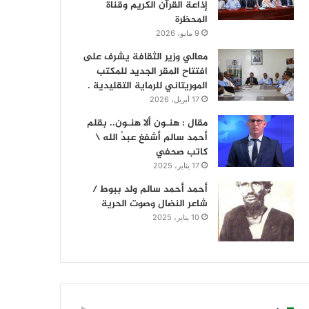
إذاعة القرآن الكريم وقناة
المحظرة
9 مايو، 2026
معالي وزير الثقافة يشرف على
افتتاح المقر الجديد للمكتب
الموريتاني للرماية التقليدية .
17 أبريل، 2026
مقال : هنـون ألا هنـون.. بقلم
أحمد سالم أشفغ عبدُ الله \
كاتب صحفي
17 يناير، 2025
أحمد أحمد سالم ولد ببوط /
شاعر النضال وصوت الحرية
10 يناير، 2025