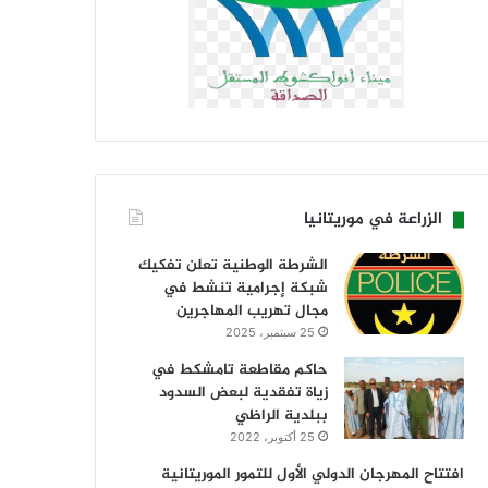
الزراعة في موريتانيا
الشرطة الوطنية تعلن تفكيك
شبكة إجرامية تنشط في
مجال تهريب المهاجرين
25 سبتمبر، 2025
حاكم مقاطعة تامشكط في
زياة تفقدية لبعض السدود
ببلدية الراظي
25 أكتوبر، 2022
افتتاح المهرجان الدولي الأول للتمور الموريتانية