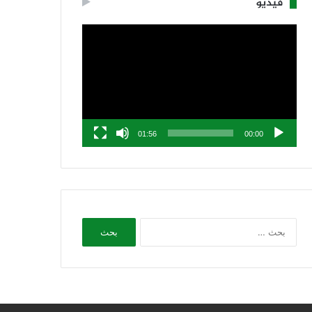
فيديو
مشغل
الفيديو
01:56
00:00
البحث
عن: