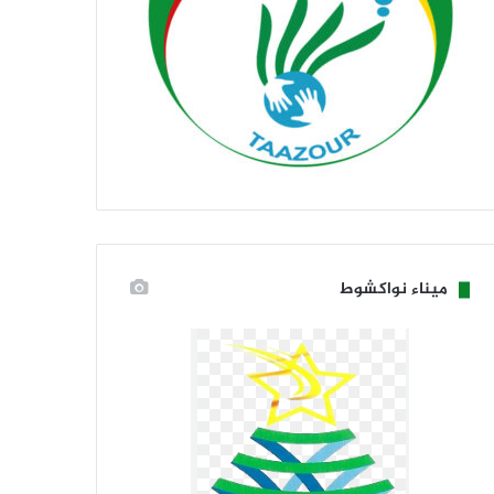
ميناء نواكشوط