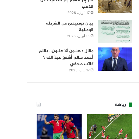
آخر إثر انهيار بئر للتنقيب عن
الذهب
17 أبريل، 2026
بيان توضيحي من الشرطة
الوطنية
15 أبريل، 2026
مقال : هنـون ألا هنـون.. بقلم
أحمد سالم أشفغ عبدُ الله \
كاتب صحفي
17 يناير، 2025
رياضة