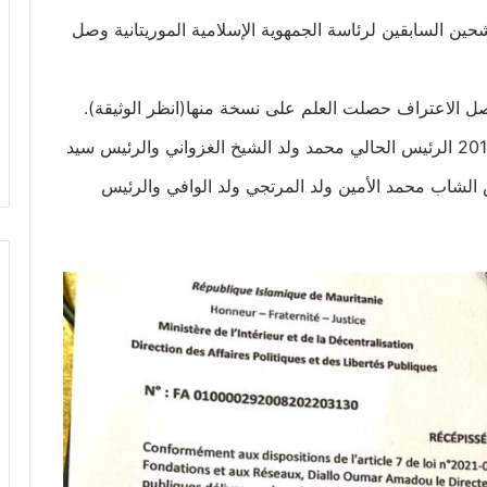
شحين السابقين لرئاسة الجمهوية الإسلامية الموريتانية وصل
ل الاعتراف حصلت العلم على نسخة منها(انظر الوثيقة).
وكان آخر مرشحين لرئاسة موريتانيا في انتحابات 2019 الرئيس الحالي محمد ولد الشيخ الغزواني والرئيس سيد
 الشاب محمد الأمين ولد المرتجي ولد الوافي والرئيس