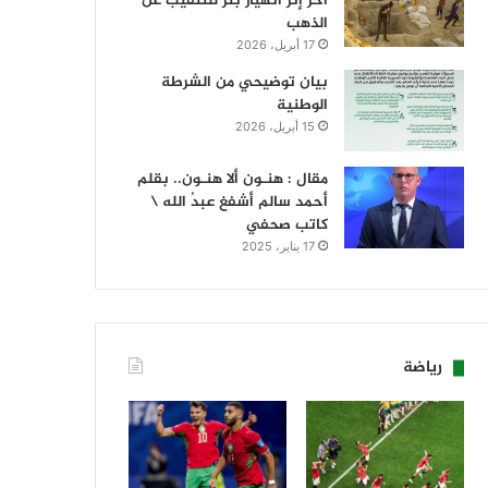
آخر إثر انهيار بئر للتنقيب عن
الذهب
17 أبريل، 2026
بيان توضيحي من الشرطة
الوطنية
15 أبريل، 2026
مقال : هنـون ألا هنـون.. بقلم
أحمد سالم أشفغ عبدُ الله \
كاتب صحفي
17 يناير، 2025
رياضة