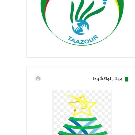
ميناء نواكشوط