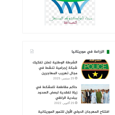
الزراعة في موريتانيا
الشرطة الوطنية تعلن تفكيك
شبكة إجرامية تنشط في
مجال تهريب المهاجرين
25 سبتمبر، 2025
حاكم مقاطعة تامشكط في
زياة تفقدية لبعض السدود
ببلدية الراظي
25 أكتوبر، 2022
افتتاح المهرجان الدولي الأول للتمور الموريتانية