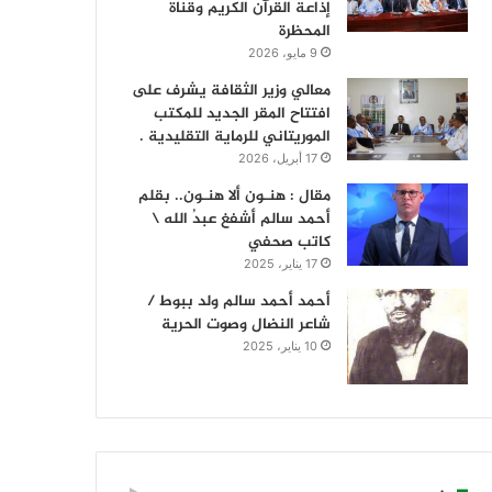
إذاعة القرآن الكريم وقناة
المحظرة
9 مايو، 2026
معالي وزير الثقافة يشرف على
افتتاح المقر الجديد للمكتب
الموريتاني للرماية التقليدية .
17 أبريل، 2026
مقال : هنـون ألا هنـون.. بقلم
أحمد سالم أشفغ عبدُ الله \
كاتب صحفي
17 يناير، 2025
أحمد أحمد سالم ولد ببوط /
شاعر النضال وصوت الحرية
10 يناير، 2025