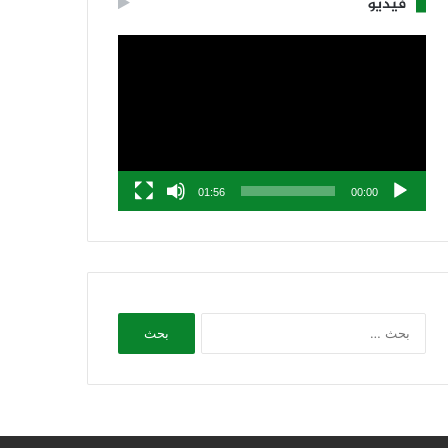
فيديو
مشغل
الفيديو
01:56
00:00
البحث
عن: