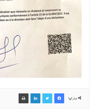
فيسبوك
تويتر
لينكدإن
طباعة
شاركها