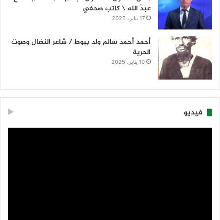
عبدُ الله \ كاتب صحفي
17 يناير، 2025
أحمد أحمد سالم ولد ببوط / شاعر النضال وصوت
الحرية
10 يناير، 2025
فيديو
مشغل
الفيديو