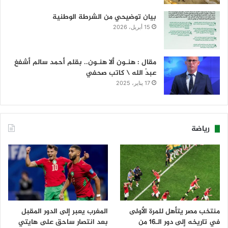
بيان توضيحي من الشرطة الوطنية
15 أبريل، 2026
مقال : هنـون ألا هنـون.. بقلم أحمد سالم أشفغ
عبدُ الله \ كاتب صحفي
17 يناير، 2025
رياضة
منتخب مصر يتأهل للمرة الأولى
المغرب يعبر إلى الدور المقبل
في تاريخه إلى دور الـ16 من
بعد انتصار ساحق على هايتي