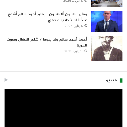
17 أبريل، 2026
مقال : هنـون ألا هنـون.. بقلم أحمد سالم أشفغ
عبدُ الله \ كاتب صحفي
17 يناير، 2025
أحمد أحمد سالم ولد ببوط / شاعر النضال وصوت
الحرية
10 يناير، 2025
فيديو
مشغل
الفيديو