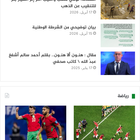
للتنقيب عن الذهب
17 أبريل، 2026
بيان توضيحي من الشرطة الوطنية
15 أبريل، 2026
مقال : هنـون ألا هنـون.. بقلم أحمد سالم أشفغ
عبدُ الله \ كاتب صحفي
17 يناير، 2025
رياضة