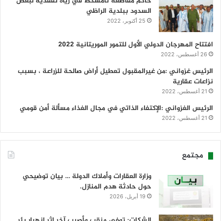
حاكم مقاطعة تامشكط في زياة تفقدية لبعض
السدود ببلدية الراظي
25 أكتوبر، 2022
افتتاح المهرجان الدولي الأول للتمور الموريتانية 2022
26 أغسطس، 2022
الرئيس غزواني :من غيرالمقبول تعطيل أراض صالحة للزراعة ، بسبب
نزاعات عقارية
21 أغسطس، 2022
الرئيس الغزواني :الإكتفاء الذاتي في مجال الغذاء مسألة أمن قومي
21 أغسطس، 2022
مجتمع
وزارة العقارات وأملاك الدولة … بيان توضيحي
حول حادثة هدم المنازل.
19 أبريل، 2026
الشكات: توفي منقب وأصيب آخر إثر انهيار بئر