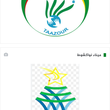
ميناء نواكشوط