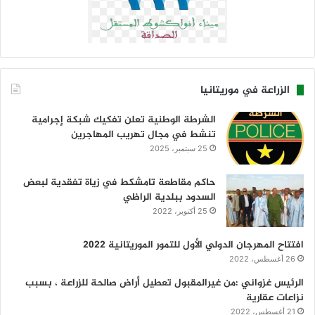
الزراعة في موريتانيا
الشرطة الوطنية تعلن تفكيك شبكة إجرامية
تنشط في مجال تهريب المهاجرين
25 سبتمبر، 2025
حاكم مقاطعة تامشكط في زياة تفقدية لبعض
السدود ببلدية الراظي
25 أكتوبر، 2022
افتتاح المهرجان الدولي الأول للتمور الموريتانية 2022
26 أغسطس، 2022
الرئيس غزواني :من غيرالمقبول تعطيل أراض صالحة للزراعة ، بسبب
نزاعات عقارية
21 أغسطس، 2022