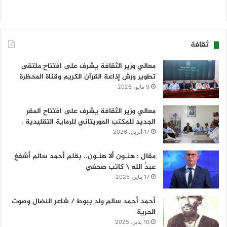
ثقافة
معالي وزير الثقافة يشرف على افتتاح ملتقى
تطوير ورش إذاعة القرآن الكريم وقناة المحظرة
9 مايو، 2026
معالي وزير الثقافة يشرف على افتتاح المقر
الجديد للمكتب الموريتاني للرماية التقليدية .
17 أبريل، 2026
مقال : هنـون ألا هنـون.. بقلم أحمد سالم أشفغ
عبدُ الله \ كاتب صحفي
17 يناير، 2025
أحمد أحمد سالم ولد ببوط / شاعر النضال وصوت
الحرية
10 يناير، 2025