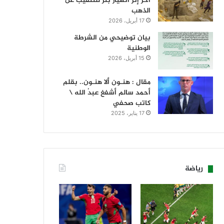
آخر إثر انهيار بئر للتنقيب عن
الذهب
17 أبريل، 2026
بيان توضيحي من الشرطة
الوطنية
15 أبريل، 2026
مقال : هنـون ألا هنـون.. بقلم
أحمد سالم أشفغ عبدُ الله \
كاتب صحفي
17 يناير، 2025
رياضة