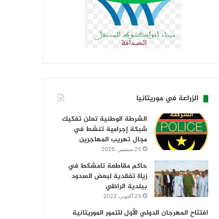
الزراعة في موريتانيا
الشرطة الوطنية تعلن تفكيك
شبكة إجرامية تنشط في
مجال تهريب المهاجرين
25 سبتمبر، 2025
حاكم مقاطعة تامشكط في
زياة تفقدية لبعض السدود
ببلدية الراظي
25 أكتوبر، 2022
افتتاح المهرجان الدولي الأول للتمور الموريتانية