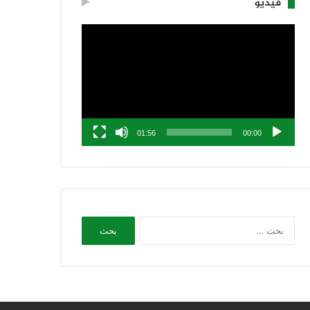
فيديو
مشغل
الفيديو
01:56
00:00
البحث
عن: