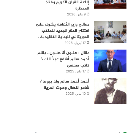
إذاعة القرآن الكريم وقناة
المحظرة
9 مايو، 2026
معالي وزير الثقافة يشرف على
افتتاح المقر الجديد للمكتب
الموريتاني للرماية التقليدية .
17 أبريل، 2026
مقال : هنـون ألا هنـون.. بقلم
أحمد سالم أشفغ عبدُ الله \
كاتب صحفي
17 يناير، 2025
أحمد أحمد سالم ولد ببوط /
شاعر النضال وصوت الحرية
10 يناير، 2025