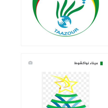
ميناء نواكشوط