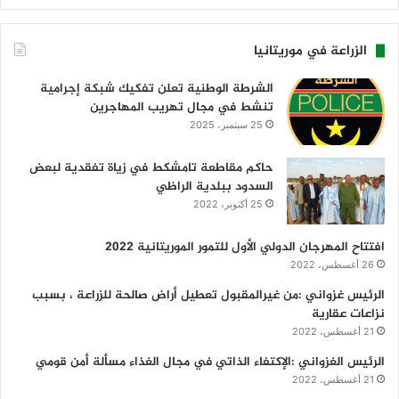
الزراعة في موريتانيا
الشرطة الوطنية تعلن تفكيك شبكة إجرامية
تنشط في مجال تهريب المهاجرين
25 سبتمبر، 2025
حاكم مقاطعة تامشكط في زياة تفقدية لبعض
السدود ببلدية الراظي
25 أكتوبر، 2022
افتتاح المهرجان الدولي الأول للتمور الموريتانية 2022
26 أغسطس، 2022
الرئيس غزواني :من غيرالمقبول تعطيل أراض صالحة للزراعة ، بسبب
نزاعات عقارية
21 أغسطس، 2022
الرئيس الغزواني :الإكتفاء الذاتي في مجال الغذاء مسألة أمن قومي
21 أغسطس، 2022