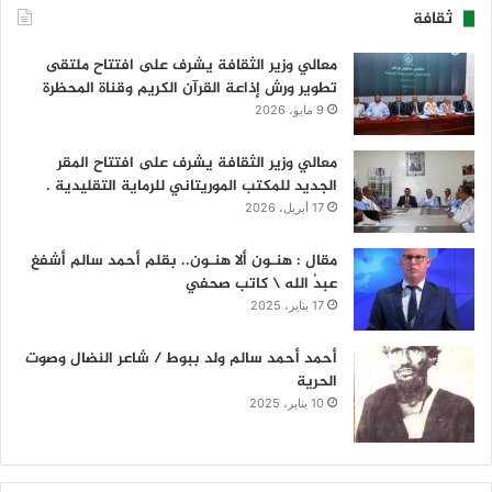
ثقافة
معالي وزير الثقافة يشرف على افتتاح ملتقى
تطوير ورش إذاعة القرآن الكريم وقناة المحظرة
9 مايو، 2026
معالي وزير الثقافة يشرف على افتتاح المقر
الجديد للمكتب الموريتاني للرماية التقليدية .
17 أبريل، 2026
مقال : هنـون ألا هنـون.. بقلم أحمد سالم أشفغ
عبدُ الله \ كاتب صحفي
17 يناير، 2025
أحمد أحمد سالم ولد ببوط / شاعر النضال وصوت
الحرية
10 يناير، 2025