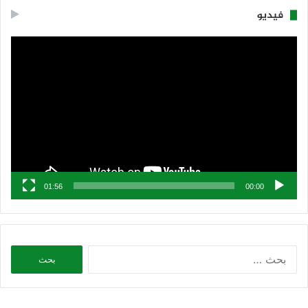
فيديو
مشغل
الفيديو
01:56
00:00
البحث
عن: