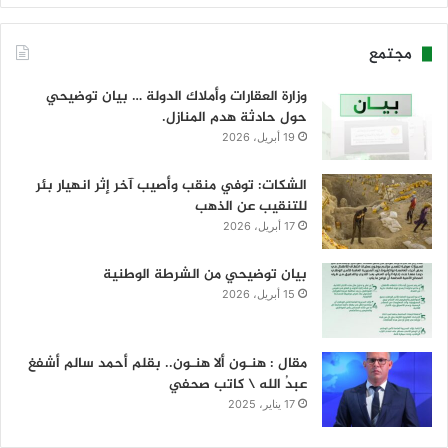
مجتمع
وزارة العقارات وأملاك الدولة … بيان توضيحي
حول حادثة هدم المنازل.
19 أبريل، 2026
الشكات: توفي منقب وأصيب آخر إثر انهيار بئر
للتنقيب عن الذهب
17 أبريل، 2026
بيان توضيحي من الشرطة الوطنية
15 أبريل، 2026
مقال : هنـون ألا هنـون.. بقلم أحمد سالم أشفغ
عبدُ الله \ كاتب صحفي
17 يناير، 2025