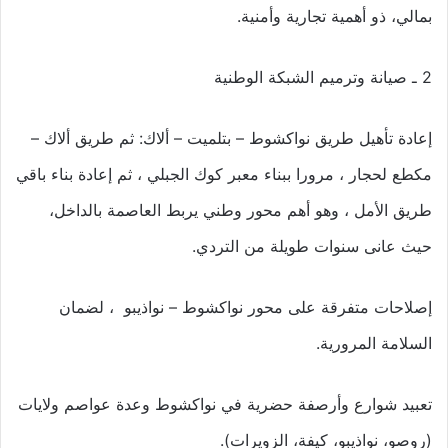
بمالي، ذو أهمية تجارية وأمنية.
2 ـ صيانة وترميم الشبكة الوطنية
إعادة تأهيل طريق نواكشوط – بتلميت – ألاك: ثم طريق ألاك –
مكطع لحجار ، مرورا ببناء معبر كوك الجبلي ، ثم إعادة بناء باقي
طريق الأمل ، وهو أهم محور وطني يربط العاصمة بالداخل،
حيث عانى سنوات طويلة من التردي.
إصلاحات متفرقة على محور نواكشوط – نواذيبو ، لضمان
السلامة المرورية.
تعبيد شوارع وأرصفة حضرية في نواكشوط وعدة عواصم ولايات
(روصو، نواذيبو، كيفة، الزويرات).