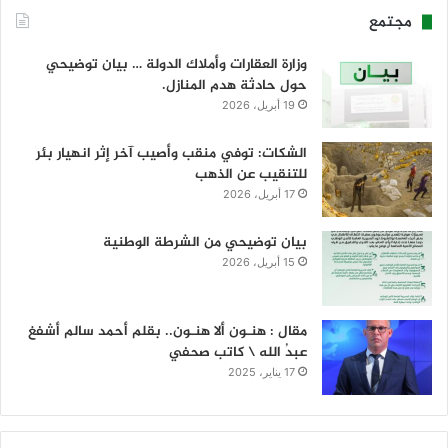
مجتمع
وزارة العقارات وأملاك الدولة … بيان توضيحي
حول حادثة هدم المنازل.
19 أبريل، 2026
الشكات: توفي منقب وأصيب آخر إثر انهيار بئر
للتنقيب عن الذهب
17 أبريل، 2026
بيان توضيحي من الشرطة الوطنية
15 أبريل، 2026
مقال : هنـون ألا هنـون.. بقلم أحمد سالم أشفغ
عبدُ الله \ كاتب صحفي
17 يناير، 2025