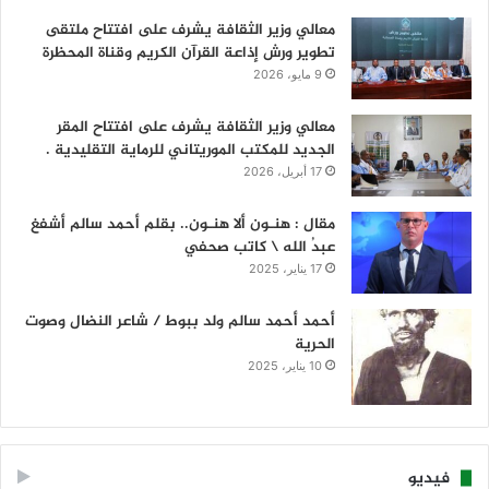
معالي وزير الثقافة يشرف على افتتاح ملتقى
تطوير ورش إذاعة القرآن الكريم وقناة المحظرة
9 مايو، 2026
معالي وزير الثقافة يشرف على افتتاح المقر
الجديد للمكتب الموريتاني للرماية التقليدية .
17 أبريل، 2026
مقال : هنـون ألا هنـون.. بقلم أحمد سالم أشفغ
عبدُ الله \ كاتب صحفي
17 يناير، 2025
أحمد أحمد سالم ولد ببوط / شاعر النضال وصوت
الحرية
10 يناير، 2025
فيديو