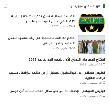
الزراعة في موريتانيا
الشرطة الوطنية تعلن تفكيك شبكة إجرامية
تنشط في مجال تهريب المهاجرين
25 سبتمبر، 2025
حاكم مقاطعة تامشكط في زياة تفقدية لبعض
السدود ببلدية الراظي
25 أكتوبر، 2022
افتتاح المهرجان الدولي الأول للتمور الموريتانية 2022
26 أغسطس، 2022
الرئيس غزواني :من غيرالمقبول تعطيل أراض صالحة للزراعة ، بسبب
نزاعات عقارية
21 أغسطس، 2022
الرئيس الغزواني :الإكتفاء الذاتي في مجال الغذاء مسألة أمن قومي
21 أغسطس، 2022