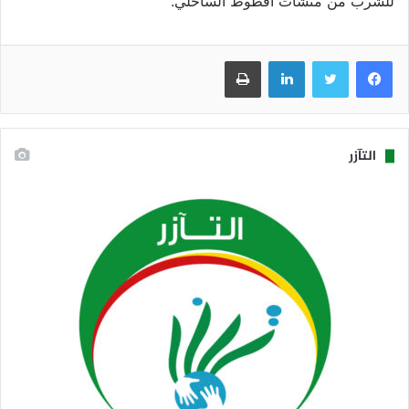
للشرب من منشآت آفطوط الساحلي.
فيسبوك
تويتر
لينكدإن
طباعة
التآزر