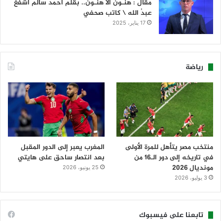
مقال : هنـون ألا هنـون.. بقلم أحمد سالم أشفغ
عبدُ الله \ كاتب صحفي
17 يناير، 2025
رياضة
منتخب مصر يتأهل للمرة الأولى
المغرب يعبر إلى الدور المقبل
في تاريخه إلى دور الـ16 من
بعد انتصار ساحق على هايتي
مونديال 2026
25 يونيو، 2026
3 يوليو، 2026
تابعنا على فيسبوك