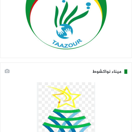
ميناء نواكشوط