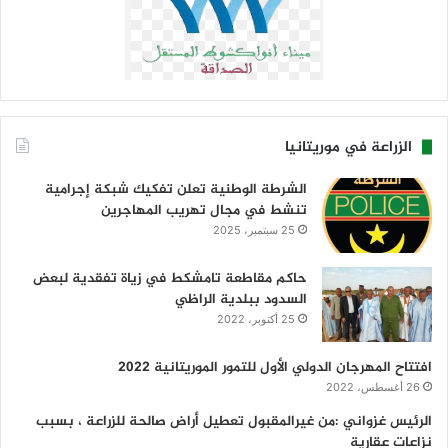
الزراعة في موريتانيا
الشرطة الوطنية تعلن تفكيك شبكة إجرامية
تنشط في مجال تهريب المهاجرين
25 سبتمبر، 2025
حاكم مقاطعة تامشكط في زياة تفقدية لبعض
السدود ببلدية الراظي
25 أكتوبر، 2022
افتتاح المهرجان الدولي الأول للتمور الموريتانية 2022
26 أغسطس، 2022
الرئيس غزواني :من غيرالمقبول تعطيل أراض صالحة للزراعة ، بسبب
نزاعات عقارية