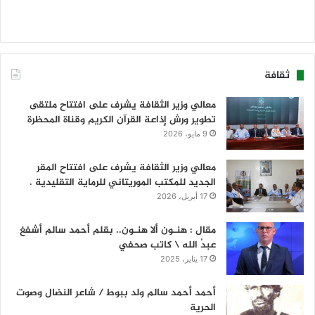
ثقافة
معالي وزير الثقافة يشرف على افتتاح ملتقى
تطوير ورش إذاعة القرآن الكريم وقناة المحظرة
9 مايو، 2026
معالي وزير الثقافة يشرف على افتتاح المقر
الجديد للمكتب الموريتاني للرماية التقليدية .
17 أبريل، 2026
مقال : هنـون ألا هنـون.. بقلم أحمد سالم أشفغ
عبدُ الله \ كاتب صحفي
17 يناير، 2025
أحمد أحمد سالم ولد ببوط / شاعر النضال وصوت
الحرية