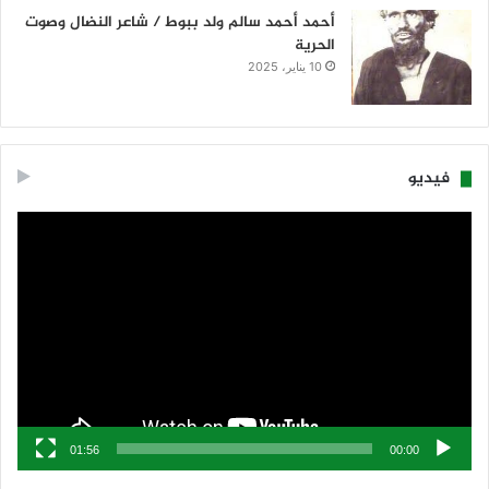
أحمد أحمد سالم ولد ببوط / شاعر النضال وصوت
الحرية
10 يناير، 2025
فيديو
مشغل
الفيديو
01:56
00:00