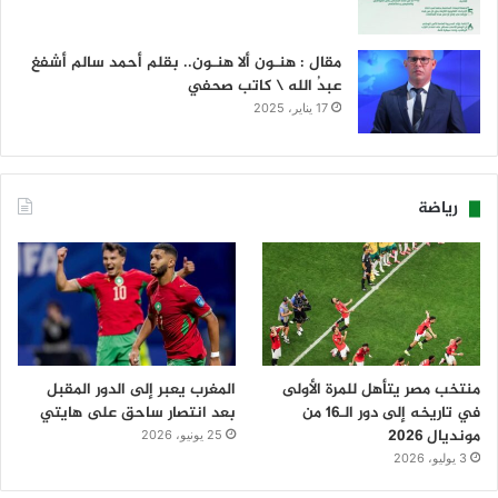
مقال : هنـون ألا هنـون.. بقلم أحمد سالم أشفغ
عبدُ الله \ كاتب صحفي
17 يناير، 2025
رياضة
منتخب مصر يتأهل للمرة الأولى
المغرب يعبر إلى الدور المقبل
في تاريخه إلى دور الـ16 من
بعد انتصار ساحق على هايتي
مونديال 2026
25 يونيو، 2026
3 يوليو، 2026