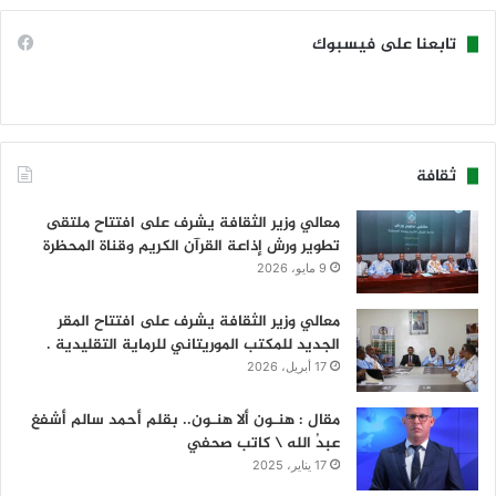
تابعنا على فيسبوك
ثقافة
معالي وزير الثقافة يشرف على افتتاح ملتقى
تطوير ورش إذاعة القرآن الكريم وقناة المحظرة
9 مايو، 2026
معالي وزير الثقافة يشرف على افتتاح المقر
الجديد للمكتب الموريتاني للرماية التقليدية .
17 أبريل، 2026
مقال : هنـون ألا هنـون.. بقلم أحمد سالم أشفغ
عبدُ الله \ كاتب صحفي
17 يناير، 2025