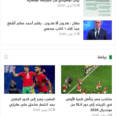
بيان توضيحي من الشرطة الوطنية
15 أبريل، 2026
مقال : هنـون ألا هنـون.. بقلم أحمد سالم أشفغ
عبدُ الله \ كاتب صحفي
17 يناير، 2025
رياضة
منتخب مصر يتأهل للمرة الأولى
المغرب يعبر إلى الدور المقبل
في تاريخه إلى دور الـ16 من
بعد انتصار ساحق على هايتي
مونديال 2026
25 يونيو، 2026
3 يوليو، 2026