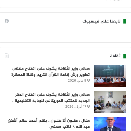
تابعنا على فيسبوك
ثقافة
معالي وزير الثقافة يشرف على افتتاح ملتقى
تطوير ورش إذاعة القرآن الكريم وقناة المحظرة
9 مايو، 2026
معالي وزير الثقافة يشرف على افتتاح المقر
الجديد للمكتب الموريتاني للرماية التقليدية .
17 أبريل، 2026
مقال : هنـون ألا هنـون.. بقلم أحمد سالم أشفغ
عبدُ الله \ كاتب صحفي