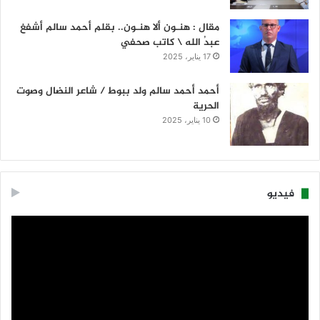
مقال : هنـون ألا هنـون.. بقلم أحمد سالم أشفغ
عبدُ الله \ كاتب صحفي
17 يناير، 2025
أحمد أحمد سالم ولد ببوط / شاعر النضال وصوت
الحرية
10 يناير، 2025
فيديو
مشغل
الفيديو