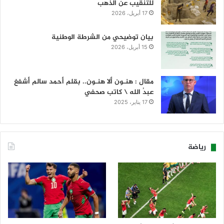
للتنقيب عن الذهب
17 أبريل، 2026
بيان توضيحي من الشرطة الوطنية
15 أبريل، 2026
مقال : هنـون ألا هنـون.. بقلم أحمد سالم أشفغ
عبدُ الله \ كاتب صحفي
17 يناير، 2025
رياضة