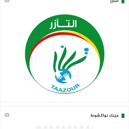
التآزر
ميناء نواكشوط