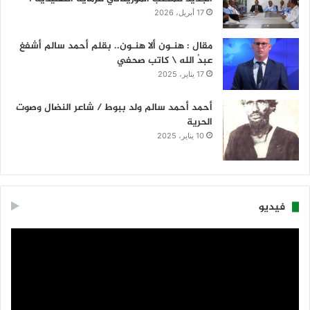
17 أبريل، 2026
مقال : هنـون ألا هنـون.. بقلم أحمد سالم أشفغ
عبدُ الله \ كاتب صحفي
17 يناير، 2025
أحمد أحمد سالم ولد ببوط / شاعر النضال وصوت
الحرية
10 يناير، 2025
فيديو
مشغل
الفيديو