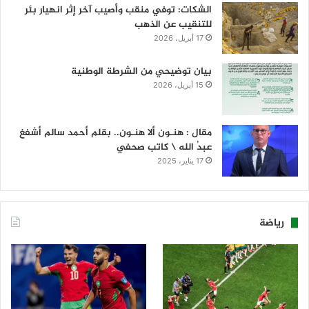
الشكات: توفي منقب وأصيب آخر إثر انهيار بئر
للتنقيب عن الذهب
17 أبريل، 2026
بيان توضيحي من الشرطة الوطنية
15 أبريل، 2026
مقال : هنـون ألا هنـون.. بقلم أحمد سالم أشفغ
عبدُ الله \ كاتب صحفي
17 يناير، 2025
رياضة