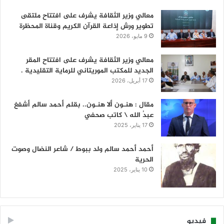
معالي وزير الثقافة يشرف على افتتاح ملتقى
تطوير ورش إذاعة القرآن الكريم وقناة المحظرة
9 مايو، 2026
معالي وزير الثقافة يشرف على افتتاح المقر
الجديد للمكتب الموريتاني للرماية التقليدية .
17 أبريل، 2026
مقال : هنـون ألا هنـون.. بقلم أحمد سالم أشفغ
عبدُ الله \ كاتب صحفي
17 يناير، 2025
أحمد أحمد سالم ولد ببوط / شاعر النضال وصوت
الحرية
10 يناير، 2025
فيديو