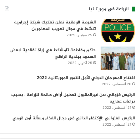
الزراعة في موريتانيا
الشرطة الوطنية تعلن تفكيك شبكة إجرامية
تنشط في مجال تهريب المهاجرين
25 سبتمبر، 2025
حاكم مقاطعة تامشكط في زياة تفقدية لبعض
السدود ببلدية الراظي
25 أكتوبر، 2022
افتتاح المهرجان الدولي الأول للتمور الموريتانية 2022
26 أغسطس، 2022
الرئيس غزواني :من غيرالمقبول تعطيل أراض صالحة للزراعة ، بسبب
نزاعات عقارية
21 أغسطس، 2022
الرئيس الغزواني :الإكتفاء الذاتي في مجال الغذاء مسألة أمن قومي
21 أغسطس، 2022