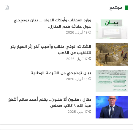
مجتمع
وزارة العقارات وأملاك الدولة … بيان توضيحي
حول حادثة هدم المنازل.
19 أبريل، 2026
الشكات: توفي منقب وأصيب آخر إثر انهيار بئر
للتنقيب عن الذهب
17 أبريل، 2026
بيان توضيحي من الشرطة الوطنية
15 أبريل، 2026
مقال : هنـون ألا هنـون.. بقلم أحمد سالم أشفغ
عبدُ الله \ كاتب صحفي
17 يناير، 2025