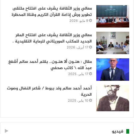
معالي وزير الثقافة يشرف على افتتاح ملتقى
تطوير ورش إذاعة القرآن الكريم وقناة المحظرة
9 مايو، 2026
معالي وزير الثقافة يشرف على افتتاح المقر
الجديد للمكتب الموريتاني للرماية التقليدية .
17 أبريل، 2026
مقال : هنـون ألا هنـون.. بقلم أحمد سالم أشفغ
عبدُ الله \ كاتب صحفي
17 يناير، 2025
أحمد أحمد سالم ولد ببوط / شاعر النضال وصوت
الحرية
10 يناير، 2025
فيديو