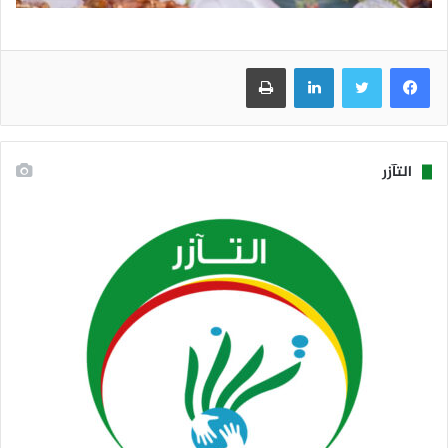
فيسبوك
تويتر
لينكدإن
طباعة
التآزر