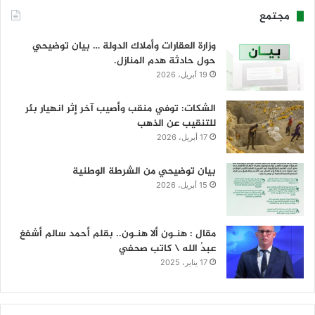
مجتمع
وزارة العقارات وأملاك الدولة … بيان توضيحي
حول حادثة هدم المنازل.
19 أبريل، 2026
الشكات: توفي منقب وأصيب آخر إثر انهيار بئر
للتنقيب عن الذهب
17 أبريل، 2026
بيان توضيحي من الشرطة الوطنية
15 أبريل، 2026
مقال : هنـون ألا هنـون.. بقلم أحمد سالم أشفغ
عبدُ الله \ كاتب صحفي
17 يناير، 2025