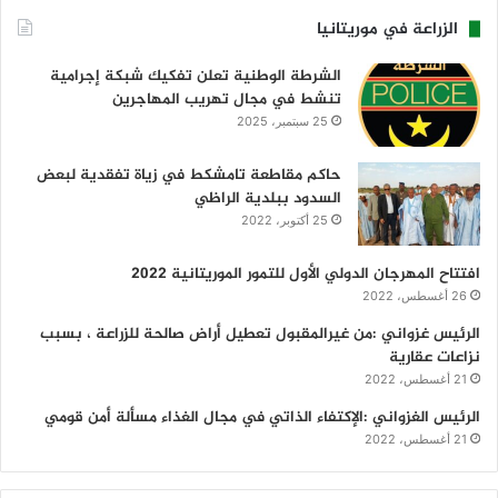
الزراعة في موريتانيا
الشرطة الوطنية تعلن تفكيك شبكة إجرامية
تنشط في مجال تهريب المهاجرين
25 سبتمبر، 2025
حاكم مقاطعة تامشكط في زياة تفقدية لبعض
السدود ببلدية الراظي
25 أكتوبر، 2022
افتتاح المهرجان الدولي الأول للتمور الموريتانية 2022
26 أغسطس، 2022
الرئيس غزواني :من غيرالمقبول تعطيل أراض صالحة للزراعة ، بسبب
نزاعات عقارية
21 أغسطس، 2022
الرئيس الغزواني :الإكتفاء الذاتي في مجال الغذاء مسألة أمن قومي
21 أغسطس، 2022