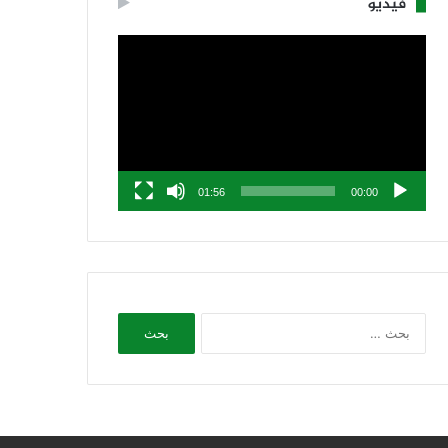
فيديو
مشغل
الفيديو
01:56
00:00
البحث
عن: