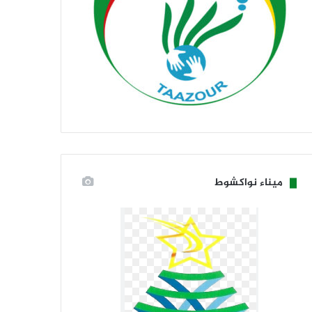
ميناء نواكشوط