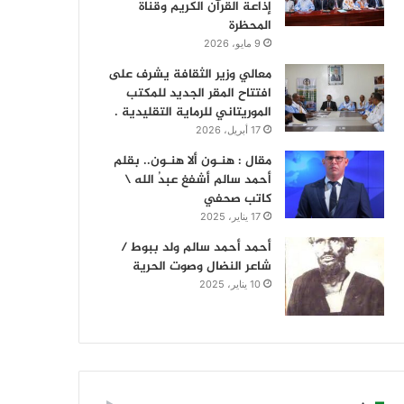
إذاعة القرآن الكريم وقناة
المحظرة
9 مايو، 2026
معالي وزير الثقافة يشرف على
افتتاح المقر الجديد للمكتب
الموريتاني للرماية التقليدية .
17 أبريل، 2026
مقال : هنـون ألا هنـون.. بقلم
أحمد سالم أشفغ عبدُ الله \
كاتب صحفي
17 يناير، 2025
أحمد أحمد سالم ولد ببوط /
شاعر النضال وصوت الحرية
10 يناير، 2025