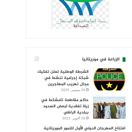
الزراعة في موريتانيا
الشرطة الوطنية تعلن تفكيك
شبكة إجرامية تنشط في
مجال تهريب المهاجرين
25 سبتمبر، 2025
حاكم مقاطعة تامشكط في
زياة تفقدية لبعض السدود
ببلدية الراظي
25 أكتوبر، 2022
افتتاح المهرجان الدولي الأول للتمور الموريتانية