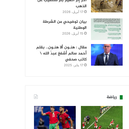
آخر إثر انهيار بئر للتنقيب عن
الذهب
17 أبريل، 2026
بيان توضيحي من الشرطة
الوطنية
15 أبريل، 2026
مقال : هنـون ألا هنـون.. بقلم
أحمد سالم أشفغ عبدُ الله \
كاتب صحفي
17 يناير، 2025
رياضة