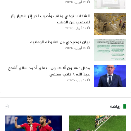
19 أبريل، 2026
الشكات: توفي منقب وأصيب آخر إثر انهيار بئر
للتنقيب عن الذهب
17 أبريل، 2026
بيان توضيحي من الشرطة الوطنية
15 أبريل، 2026
مقال : هنـون ألا هنـون.. بقلم أحمد سالم أشفغ
عبدُ الله \ كاتب صحفي
17 يناير، 2025
رياضة