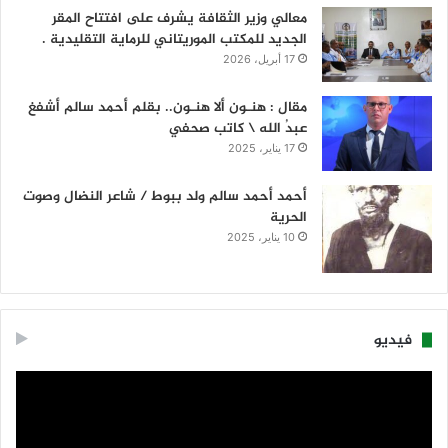
معالي وزير الثقافة يشرف على افتتاح المقر
الجديد للمكتب الموريتاني للرماية التقليدية .
17 أبريل، 2026
مقال : هنـون ألا هنـون.. بقلم أحمد سالم أشفغ
عبدُ الله \ كاتب صحفي
17 يناير، 2025
أحمد أحمد سالم ولد ببوط / شاعر النضال وصوت
الحرية
10 يناير، 2025
فيديو
مشغل
الفيديو