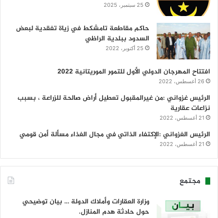
25 سبتمبر، 2025
حاكم مقاطعة تامشكط في زياة تفقدية لبعض
السدود ببلدية الراظي
25 أكتوبر، 2022
افتتاح المهرجان الدولي الأول للتمور الموريتانية 2022
26 أغسطس، 2022
الرئيس غزواني :من غيرالمقبول تعطيل أراض صالحة للزراعة ، بسبب
نزاعات عقارية
21 أغسطس، 2022
الرئيس الغزواني :الإكتفاء الذاتي في مجال الغذاء مسألة أمن قومي
21 أغسطس، 2022
مجتمع
وزارة العقارات وأملاك الدولة … بيان توضيحي
حول حادثة هدم المنازل.