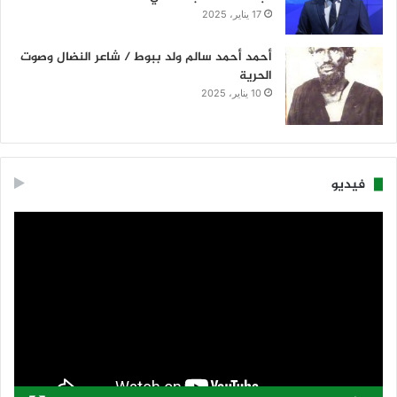
17 يناير، 2025
أحمد أحمد سالم ولد ببوط / شاعر النضال وصوت
الحرية
10 يناير، 2025
فيديو
مشغل
الفيديو