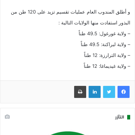
و أطلق المندوب العام عمليات تقسيم تزيد على 120 طن من
البذور استفادت منها الولايات التالية :
– ولاية غورغول: 49.5 طناً
– ولاية لبراكنة: 49.5 طناً
– ولاية الترارزة: 12 طناً
– ولاية غيديماغا: 12 طناً
فيسبوك
تويتر
لينكدإن
طباعة
التآزر