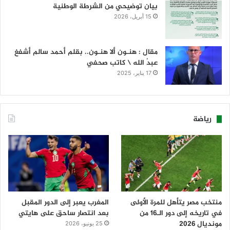
بيان توضيحي من الشرطة الوطنية
15 أبريل، 2026
مقال : هنـون ألا هنـون.. بقلم أحمد سالم أشفغ
عبدُ الله \ كاتب صحفي
17 يناير، 2025
رياضة
منتخب مصر يتأهل للمرة الأولى
المغرب يعبر إلى الدور المقبل
في تاريخه إلى دور الـ16 من
بعد انتصار ساحق على هايتي
مونديال 2026
25 يونيو، 2026