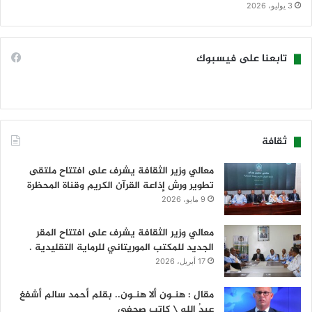
3 يوليو، 2026
تابعنا على فيسبوك
ثقافة
معالي وزير الثقافة يشرف على افتتاح ملتقى
تطوير ورش إذاعة القرآن الكريم وقناة المحظرة
9 مايو، 2026
معالي وزير الثقافة يشرف على افتتاح المقر
الجديد للمكتب الموريتاني للرماية التقليدية .
17 أبريل، 2026
مقال : هنـون ألا هنـون.. بقلم أحمد سالم أشفغ
عبدُ الله \ كاتب صحفي