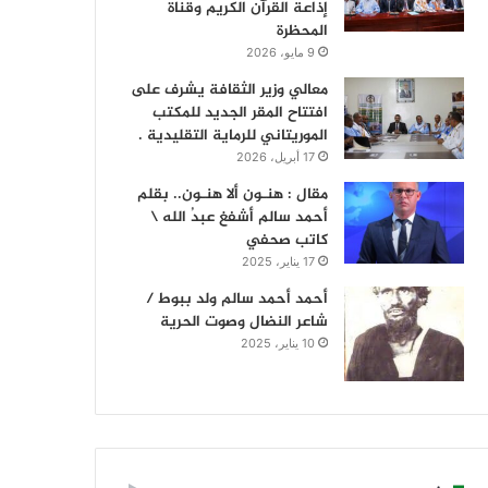
إذاعة القرآن الكريم وقناة
المحظرة
9 مايو، 2026
معالي وزير الثقافة يشرف على
افتتاح المقر الجديد للمكتب
الموريتاني للرماية التقليدية .
17 أبريل، 2026
مقال : هنـون ألا هنـون.. بقلم
أحمد سالم أشفغ عبدُ الله \
كاتب صحفي
17 يناير، 2025
أحمد أحمد سالم ولد ببوط /
شاعر النضال وصوت الحرية
10 يناير، 2025