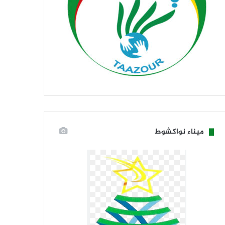
ميناء نواكشوط