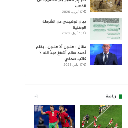
آخر إثر انهيار بئر للتنقيب عن
الذهب
17 أبريل، 2026
بيان توضيحي من الشرطة
الوطنية
15 أبريل، 2026
مقال : هنـون ألا هنـون.. بقلم
أحمد سالم أشفغ عبدُ الله \
كاتب صحفي
17 يناير، 2025
رياضة