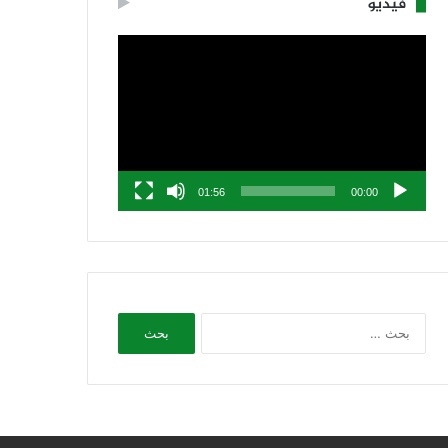
فيديو
مشغل
الفيديو
01:56
00:00
البحث
عن: