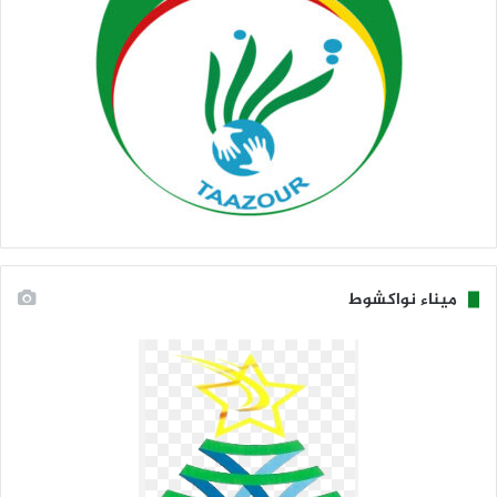
ميناء نواكشوط