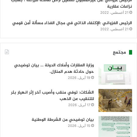
الرئيس غزواني :من غيرالمقبول تعطيل أراض صالحة للزراعة ، بسبب
نزاعات عقارية
21 أغسطس، 2022
الرئيس الغزواني :الإكتفاء الذاتي في مجال الغذاء مسألة أمن قومي
21 أغسطس، 2022
مجتمع
وزارة العقارات وأملاك الدولة … بيان توضيحي
حول حادثة هدم المنازل.
19 أبريل، 2026
الشكات: توفي منقب وأصيب آخر إثر انهيار بئر
للتنقيب عن الذهب
17 أبريل، 2026
بيان توضيحي من الشرطة الوطنية
15 أبريل، 2026