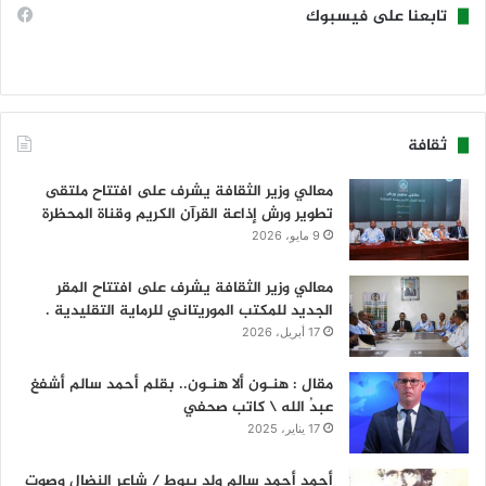
تابعنا على فيسبوك
ثقافة
معالي وزير الثقافة يشرف على افتتاح ملتقى
تطوير ورش إذاعة القرآن الكريم وقناة المحظرة
9 مايو، 2026
معالي وزير الثقافة يشرف على افتتاح المقر
الجديد للمكتب الموريتاني للرماية التقليدية .
17 أبريل، 2026
مقال : هنـون ألا هنـون.. بقلم أحمد سالم أشفغ
عبدُ الله \ كاتب صحفي
17 يناير، 2025
أحمد أحمد سالم ولد ببوط / شاعر النضال وصوت