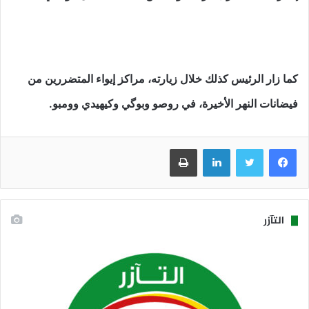
كما زار الرئيس كذلك خلال زيارته، مراكز إيواء المتضررين من
فيضانات النهر الأخيرة، في روصو وبوگي وكيهيدي وومبو.
فيسبوك
تويتر
لينكدإن
طباعة
التآزر