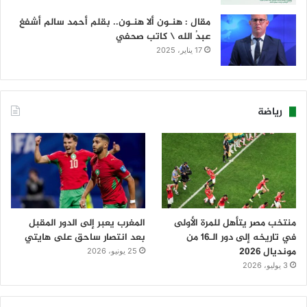
مقال : هنـون ألا هنـون.. بقلم أحمد سالم أشفغ
عبدُ الله \ كاتب صحفي
17 يناير، 2025
رياضة
منتخب مصر يتأهل للمرة الأولى
المغرب يعبر إلى الدور المقبل
في تاريخه إلى دور الـ16 من
بعد انتصار ساحق على هايتي
مونديال 2026
25 يونيو، 2026
3 يوليو، 2026