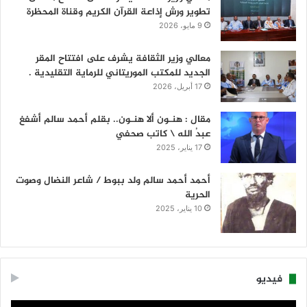
تطوير ورش إذاعة القرآن الكريم وقناة المحظرة
9 مايو، 2026
معالي وزير الثقافة يشرف على افتتاح المقر
الجديد للمكتب الموريتاني للرماية التقليدية .
17 أبريل، 2026
مقال : هنـون ألا هنـون.. بقلم أحمد سالم أشفغ
عبدُ الله \ كاتب صحفي
17 يناير، 2025
أحمد أحمد سالم ولد ببوط / شاعر النضال وصوت
الحرية
10 يناير، 2025
فيديو
مشغل