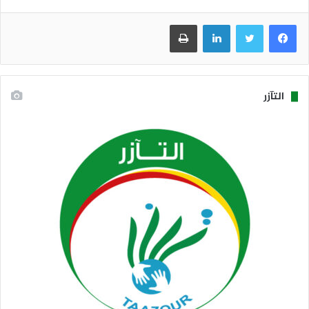
فيسبوك
تويتر
لينكدإن
طباعة
التآزر