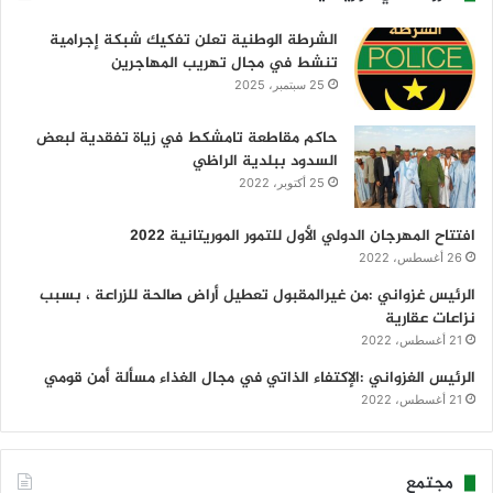
الشرطة الوطنية تعلن تفكيك شبكة إجرامية
تنشط في مجال تهريب المهاجرين
25 سبتمبر، 2025
حاكم مقاطعة تامشكط في زياة تفقدية لبعض
السدود ببلدية الراظي
25 أكتوبر، 2022
افتتاح المهرجان الدولي الأول للتمور الموريتانية 2022
26 أغسطس، 2022
الرئيس غزواني :من غيرالمقبول تعطيل أراض صالحة للزراعة ، بسبب
نزاعات عقارية
21 أغسطس، 2022
الرئيس الغزواني :الإكتفاء الذاتي في مجال الغذاء مسألة أمن قومي
21 أغسطس، 2022
مجتمع