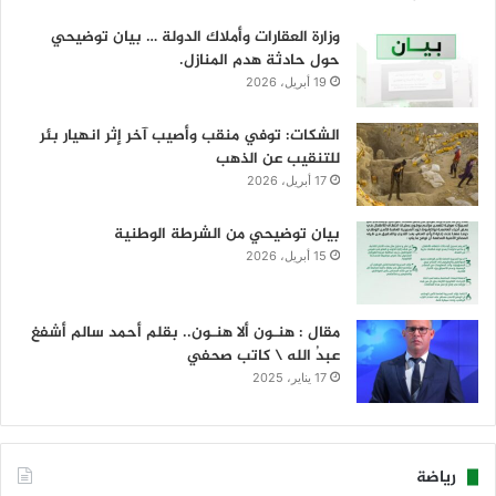
وزارة العقارات وأملاك الدولة … بيان توضيحي
حول حادثة هدم المنازل.
19 أبريل، 2026
الشكات: توفي منقب وأصيب آخر إثر انهيار بئر
للتنقيب عن الذهب
17 أبريل، 2026
بيان توضيحي من الشرطة الوطنية
15 أبريل، 2026
مقال : هنـون ألا هنـون.. بقلم أحمد سالم أشفغ
عبدُ الله \ كاتب صحفي
17 يناير، 2025
رياضة