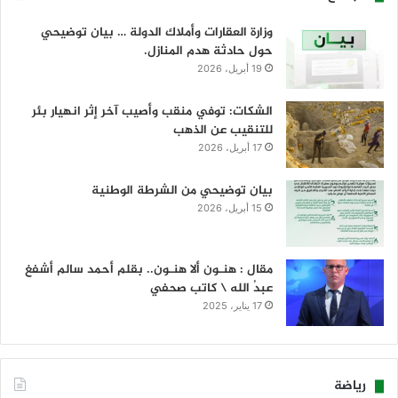
وزارة العقارات وأملاك الدولة … بيان توضيحي
حول حادثة هدم المنازل.
19 أبريل، 2026
الشكات: توفي منقب وأصيب آخر إثر انهيار بئر
للتنقيب عن الذهب
17 أبريل، 2026
بيان توضيحي من الشرطة الوطنية
15 أبريل، 2026
مقال : هنـون ألا هنـون.. بقلم أحمد سالم أشفغ
عبدُ الله \ كاتب صحفي
17 يناير، 2025
رياضة