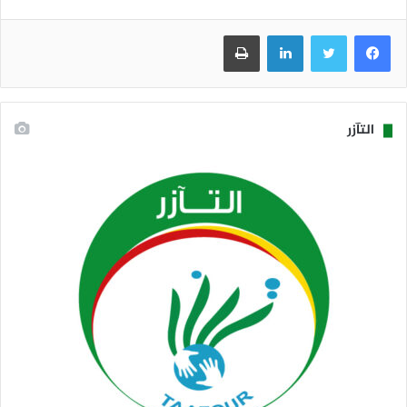
فيسبوك
تويتر
لينكدإن
طباعة
التآزر