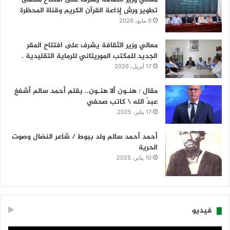
تطوير ورش إذاعة القرآن الكريم وقناة المحظرة
9 مايو، 2026
معالي وزير الثقافة يشرف على افتتاح المقر
الجديد للمكتب الموريتاني للرماية التقليدية .
17 أبريل، 2026
مقال : هنـون ألا هنـون.. بقلم أحمد سالم أشفغ
عبدُ الله \ كاتب صحفي
17 يناير، 2025
أحمد أحمد سالم ولد ببوط / شاعر النضال وصوت
الحرية
10 يناير، 2025
فيديو