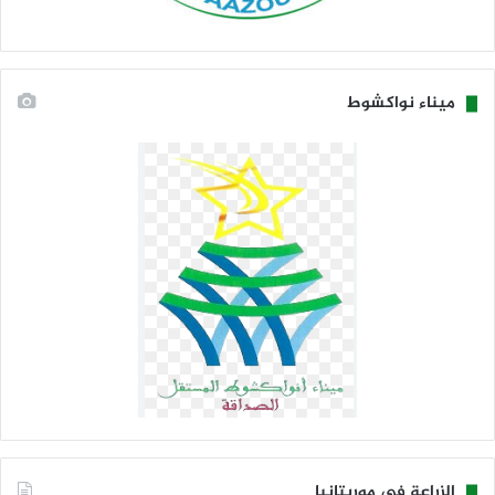
ميناء نواكشوط
الزراعة في موريتانيا