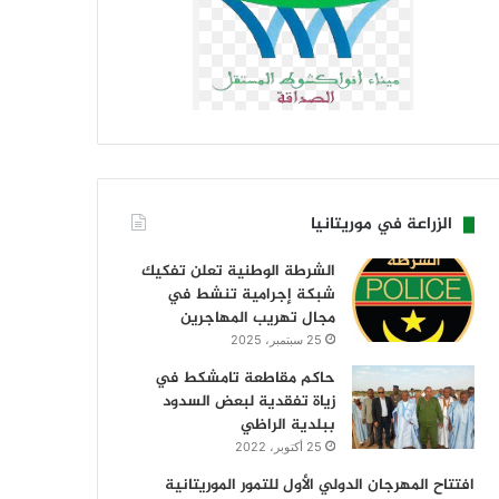
الزراعة في موريتانيا
الشرطة الوطنية تعلن تفكيك
شبكة إجرامية تنشط في
مجال تهريب المهاجرين
25 سبتمبر، 2025
حاكم مقاطعة تامشكط في
زياة تفقدية لبعض السدود
ببلدية الراظي
25 أكتوبر، 2022
افتتاح المهرجان الدولي الأول للتمور الموريتانية