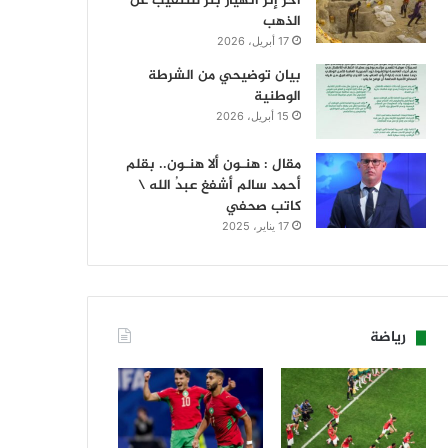
آخر إثر انهيار بئر للتنقيب عن
الذهب
17 أبريل، 2026
بيان توضيحي من الشرطة
الوطنية
15 أبريل، 2026
مقال : هنـون ألا هنـون.. بقلم
أحمد سالم أشفغ عبدُ الله \
كاتب صحفي
17 يناير، 2025
رياضة