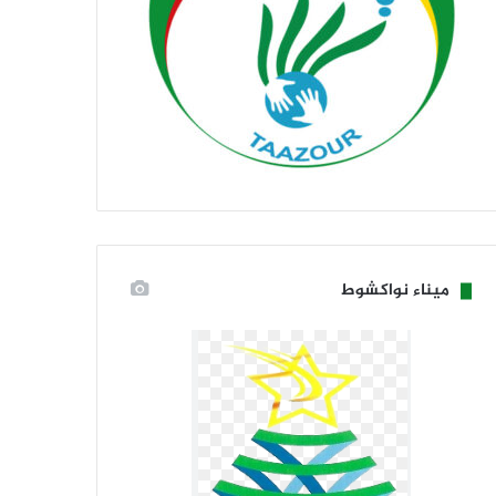
ميناء نواكشوط