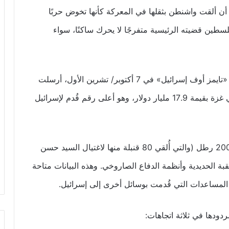
ن ألقت واشنطن بثقلها في المعركة كأنها تخوض حربًا
فلسطين قضيته الرئيسية متفرجًا لا يحرك ساكنًا، سواء
حسب تقرير لجامعة براون الأميركية، والذي نشرته «تايمز أوف إسرائيل» في 7 أكتوبر/ تشرين الأول، أرسلت
إدارة بايدن مساعدات عسكرية خلال عام القتال في غزة بقيمة 17.9 مليار دولار، وهو أعلى رقم قُدم لإسرائيل
كما سلمتها قنابل خارقة للأقبية زنة الواحدة منها 2000 رطل (والتي أُلقي 80 قنبلة منها لاغتيال السيد حسن
ارات دولار لتجديد القبة الحديدية وأنظمة الدفاع الصاروخي. وهذه البيانات متاحة
لمساعدات التي قُدمت بوسائل أخرى إلى إسرائيل.
ردودها في ثلاثة اتجاهات: