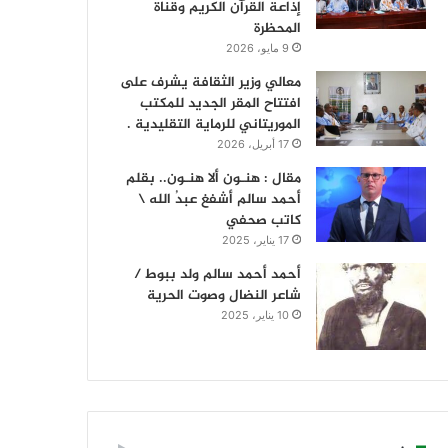
إذاعة القرآن الكريم وقناة
المحظرة
9 مايو، 2026
معالي وزير الثقافة يشرف على
افتتاح المقر الجديد للمكتب
الموريتاني للرماية التقليدية .
17 أبريل، 2026
مقال : هنـون ألا هنـون.. بقلم
أحمد سالم أشفغ عبدُ الله \
كاتب صحفي
17 يناير، 2025
أحمد أحمد سالم ولد ببوط /
شاعر النضال وصوت الحرية
10 يناير، 2025