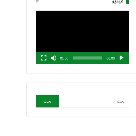
فيديو
مشغل
الفيديو
01:56
00:00
البحث
عن: